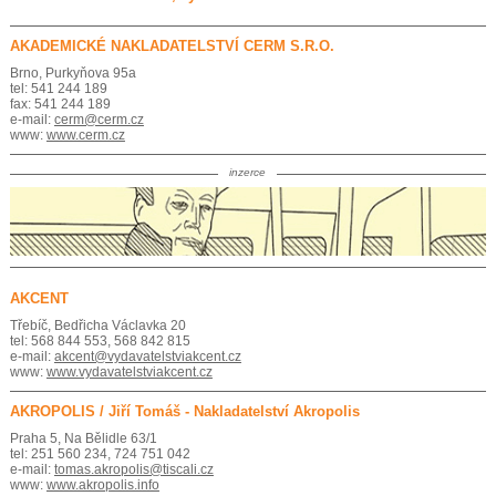
AKADEMICKÉ NAKLADATELSTVÍ CERM S.R.O.
Brno, Purkyňova 95a
tel: 541 244 189
fax: 541 244 189
e-mail:
cerm@cerm.cz
www:
www.cerm.cz
inzerce
AKCENT
Třebíč, Bedřicha Václavka 20
tel: 568 844 553, 568 842 815
e-mail:
akcent@vydavatelstviakcent.cz
www:
www.vydavatelstviakcent.cz
AKROPOLIS / Jiří Tomáš - Nakladatelství Akropolis
Praha 5, Na Bělidle 63/1
tel: 251 560 234, 724 751 042
e-mail:
tomas.akropolis@tiscali.cz
www:
www.akropolis.info