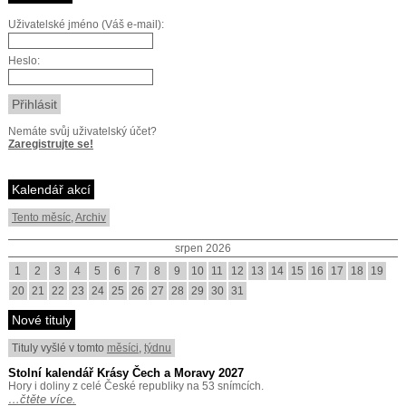
Uživatelské jméno (Váš e-mail):
Heslo:
Nemáte svůj uživatelský účet?
Zaregistrujte se!
Kalendář akcí
Tento měsíc
,
Archiv
srpen 2026
1
2
3
4
5
6
7
8
9
10
11
12
13
14
15
16
17
18
19
20
21
22
23
24
25
26
27
28
29
30
31
Nové tituly
Tituly vyšlé v tomto
měsíci
,
týdnu
Stolní kalendář Krásy Čech a Moravy 2027
Hory i doliny z celé České republiky na 53 snímcích.
…čtěte více.