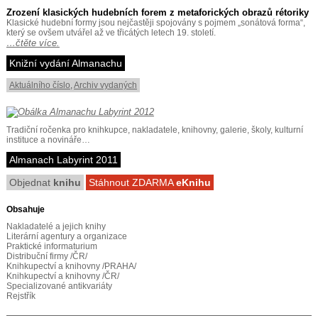
Zrození klasických hudebních forem z metaforických obrazů rétoriky
Klasické hudební formy jsou nejčastěji spojovány s pojmem „sonátová forma“,
který se ovšem utvářel až ve třicátých letech 19. století.
…čtěte více.
Knižní vydání Almanachu
Aktuálního číslo
,
Archiv vydaných
Tradiční ročenka pro knihkupce, nakladatele, knihovny, galerie, školy, kulturní
instituce a novináře…
Almanach Labyrint 2011
Objednat
knihu
Stáhnout ZDARMA
eKnihu
Obsahuje
Nakladatelé a jejich knihy
Literární agentury a organizace
Praktické informaturium
Distribuční firmy /ČR/
Knihkupectví a knihovny /PRAHA/
Knihkupectví a knihovny /ČR/
Specializované antikvariáty
Rejstřík