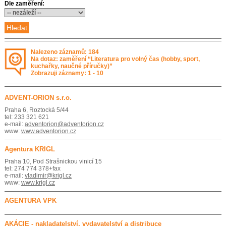
Dle zaměření:
Nalezeno záznamů: 184
Na dotaz: zaměření “Literatura pro volný čas (hobby, sport,
kuchařky, naučné příručky)”
Zobrazuji záznamy: 1 - 10
ADVENT-ORION s.r.o.
Praha 6, Roztocká 5/44
tel: 233 321 621
e-mail:
adventorion@adventorion.cz
www:
www.adventorion.cz
Agentura KRIGL
Praha 10, Pod Strašnickou vinicí 15
tel: 274 774 378+fax
e-mail:
vladimir@krigl.cz
www:
www.krigl.cz
AGENTURA VPK
AKÁCIE - nakladatelství, vydavatelství a distribuce