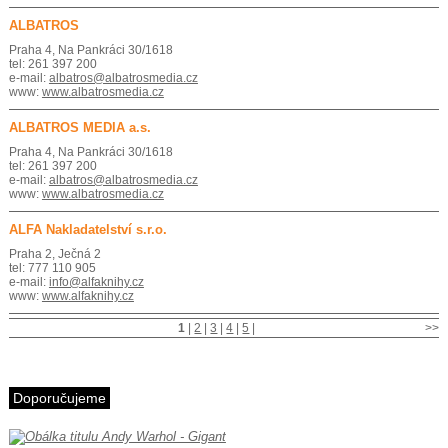
ALBATROS
Praha 4, Na Pankráci 30/1618
tel: 261 397 200
e-mail:
albatros@albatrosmedia.cz
www:
www.albatrosmedia.cz
ALBATROS MEDIA a.s.
Praha 4, Na Pankráci 30/1618
tel: 261 397 200
e-mail:
albatros@albatrosmedia.cz
www:
www.albatrosmedia.cz
ALFA Nakladatelství s.r.o.
Praha 2, Ječná 2
tel: 777 110 905
e-mail:
info@alfaknihy.cz
www:
www.alfaknihy.cz
1
|
2
|
3
|
4
|
5
|
>>
Doporučujeme