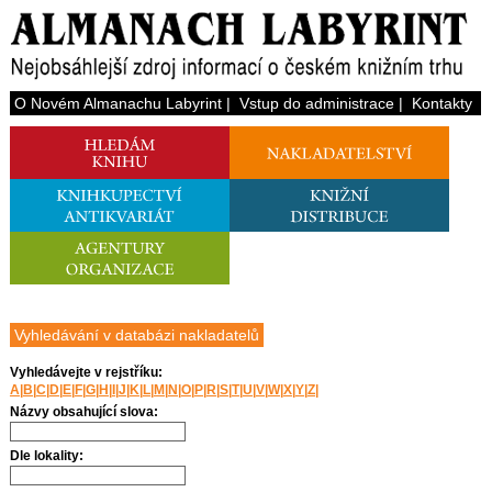
O Novém Almanachu Labyrint
|
Vstup do administrace
|
Kontakty
Vyhledávání v databázi nakladatelů
Vyhledávejte v rejstříku:
A
|
B
|
C
|
D
|
E
|
F
|
G
|
H
|
I
|
J
|
K
|
L
|
M
|
N
|
O
|
P
|
R
|
S
|
T
|
U
|
V
|
W
|
X
|
Y
|
Z
|
Názvy obsahující slova:
Dle lokality: