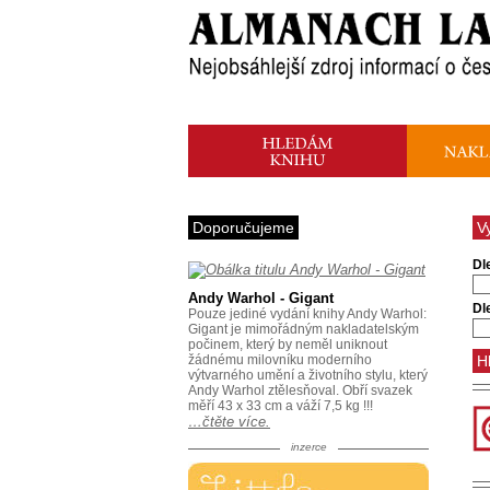
Doporučujeme
V
Dl
Andy Warhol - Gigant
Dl
Pouze jediné vydání knihy Andy Warhol:
Gigant je mimořádným nakladatelským
počinem, který by neměl uniknout
žádnému milovníku moderního
výtvarného umění a životního stylu, který
Andy Warhol ztělesňoval. Obří svazek
měří 43 x 33 cm a váží 7,5 kg !!!
…čtěte více.
inzerce