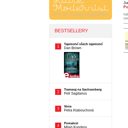
Ju
Po
na
ce