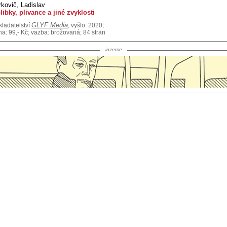
rkovič, Ladislav
libky, plivance a jiné zvyklosti
GLYF Media
kladatelství
; vyšlo: 2020;
na: 99,- Kč; vazba: brožovaná; 84 stran
inzerce