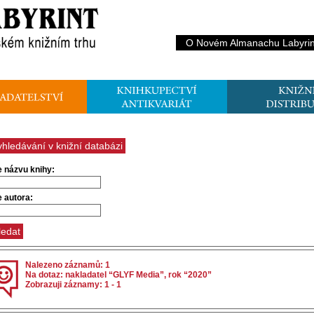
O Novém Almanachu Labyrin
yhledávání v knižní databázi
e názvu knihy:
e autora:
Nalezeno záznamů: 1
Na dotaz: nakladatel “GLYF Media”, rok “2020”
Zobrazuji záznamy: 1 - 1