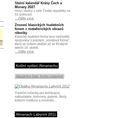
Stolní kalendář Krásy Čech a
Moravy 2027
Hory i doliny z celé České republiky na
53 snímcích.
…čtěte více.
Zrození klasických hudebních
forem z metaforických obrazů
rétoriky
Klasické hudební formy jsou nejčastěji
spojovány s pojmem „sonátová forma“,
který se ovšem utvářel až ve třicátých
letech 19. století.
…čtěte více.
Knižní vydání Almanachu
Aktuálního číslo
,
Archiv vydaných
Tradiční ročenka pro knihkupce,
nakladatele, knihovny, galerie, školy,
kulturní instituce a novináře…
Almanach Labyrint 2011