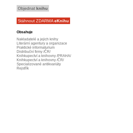
Objednat
knihu
Stáhnout ZDARMA
eKnihu
Obsahuje
Nakladatelé a jejich knihy
Literární agentury a organizace
Praktické informaturium
Distribuční firmy /ČR/
Knihkupectví a knihovny /PRAHA/
Knihkupectví a knihovny /ČR/
Specializované antikvariáty
Rejstřík