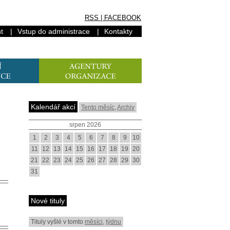
RSS
|
FACEBOOK
t
|
Vstup do administrace
|
Kontakty
Kalendář akcí
Tento měsíc
,
Archiv
srpen 2026
1
2
3
4
5
6
7
8
9
10
11
12
13
14
15
16
17
18
19
20
21
22
23
24
25
26
27
28
29
30
31
Nové tituly
Tituly vyšlé v tomto
měsíci
,
týdnu