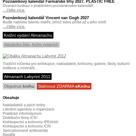
Poznámkový kalendář Farmářské trhy 2027, PLASTIC FREE
Dvanáct ilustrací v praktickém poznámkovém kalendáři.
…čtěte více.
Poznámkový kalendář Vincent van Gogh 2027
Buďte nablízku talentu malíře, jehož sláva přišla až s jeho smrtí.
…čtěte více.
Knižní vydání Almanachu
Aktuálního číslo
,
Archiv vydaných
Tradiční ročenka pro knihkupce, nakladatele, knihovny, galerie, školy, kulturní
instituce a novináře…
Almanach Labyrint 2011
Objednat
knihu
Stáhnout ZDARMA
eKnihu
Obsahuje
Nakladatelé a jejich knihy
Literární agentury a organizace
Praktické informaturium
Distribuční firmy /ČR/
Knihkupectví a knihovny /PRAHA/
Knihkupectví a knihovny /ČR/
Specializované antikvariáty
Rejstřík