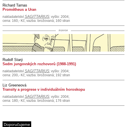
Richard Tarnas
Prométheus a Uran
SAGITTARIUS
nakladatelství
; vyšlo: 2004;
cena: 160,- Kč; vazba: brožovaná; 160 stran
inzerce
Rudolf Starý
Sedm jungovských rozhovorů (1988-1991)
SAGITTARIUS
nakladatelství
; vyšlo: 2004;
cena: 200,- Kč; vazba: brožovaná; 192 stran
Liz Greeneová
Transity a progrese v individuálním horoskopu
SAGITTARIUS
nakladatelství
; vyšlo: 2004;
cena: 180,- Kč; vazba: brožovaná; 176 stran
Doporučujeme