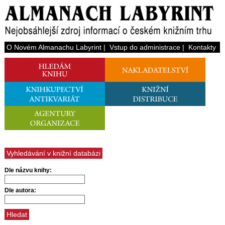
O Novém Almanachu Labyrint
|
Vstup do administrace
|
Kontakty
Vyhledávání v knižní databázi
Dle názvu knihy:
Dle autora: