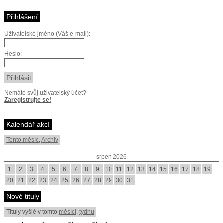
Přihlášení
Uživatelské jméno (Váš e-mail):
Heslo:
Nemáte svůj uživatelský účet?
Zaregistrujte se!
Kalendář akcí
Tento měsíc
,
Archiv
srpen 2026
1
2
3
4
5
6
7
8
9
10
11
12
13
14
15
16
17
18
19
20
21
22
23
24
25
26
27
28
29
30
31
Nové tituly
Tituly vyšlé v tomto
měsíci
,
týdnu