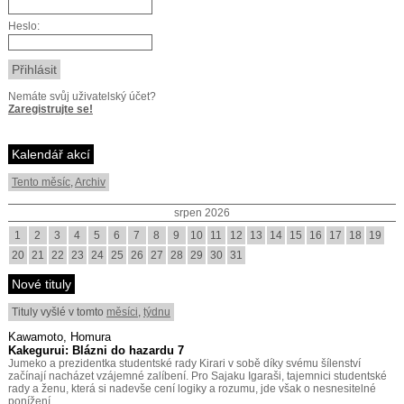
Heslo:
Nemáte svůj uživatelský účet?
Zaregistrujte se!
Kalendář akcí
Tento měsíc
,
Archiv
srpen 2026
1
2
3
4
5
6
7
8
9
10
11
12
13
14
15
16
17
18
19
20
21
22
23
24
25
26
27
28
29
30
31
Nové tituly
Tituly vyšlé v tomto
měsíci
,
týdnu
Kawamoto, Homura
Kakegurui: Blázni do hazardu 7
Jumeko a prezidentka studentské rady Kirari v sobě díky svému šílenství
začínají nacházet vzájemné zalíbení. Pro Sajaku Igaraši, tajemnici studentské
rady a ženu, která si nadevše cení logiky a rozumu, jde však o nesnesitelné
ponížení.