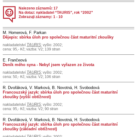
Nalezeno záznamů: 17
Na dotaz: nakladatel “TAURIS”, rok “2002”
Zobrazuji záznamy: 1 - 10
M. Homerová, F. Parkan
Dějepis: sbírka úloh pro společnou část maturitní zkoušky
TAURIS
nakladatelství
; vyšlo: 2002;
cena: 95,- Kč; vazba: V2; 139 stran
E. Frančeová
Deník mého syna - Nebyl jsem vyřazen ze života
TAURIS
nakladatelství
; vyšlo: 2002;
cena: 50,- Kč; vazba: V2; 106 stran
R. Dvořáková, V. Marková, B. Novotná, H. Svobodová
Francouzský jazyk: sbírka úloh pro společnou část maturitní
zkoušky (vyšší obtížnost)
TAURIS
nakladatelství
; vyšlo: 2002;
cena: 95,- Kč; vazba: V2; 90 stran
R. Dvořáková, V. Marková, B. Novotná, H. Svobodová
Francouzský jazyk: sbírka úloh pro společnou část maturitní
zkoušky (základní obtížnost)
TAURIS
nakladatelství
; vyšlo: 2002;