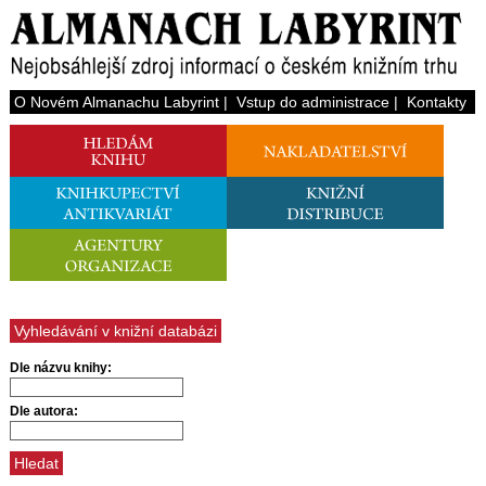
O Novém Almanachu Labyrint
|
Vstup do administrace
|
Kontakty
Vyhledávání v knižní databázi
Dle názvu knihy:
Dle autora: