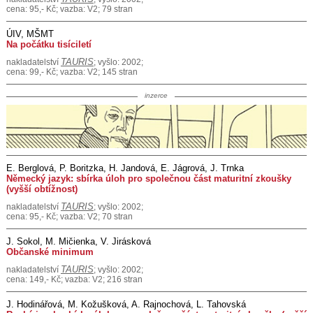
cena: 95,- Kč; vazba: V2; 79 stran
ÚIV, MŠMT
Na počátku tisíciletí
TAURIS
nakladatelství
; vyšlo: 2002;
cena: 99,- Kč; vazba: V2; 145 stran
inzerce
E. Berglová, P. Boritzka, H. Jandová, E. Jágrová, J. Trnka
Německý jazyk: sbírka úloh pro společnou část maturitní zkoušky
(vyšší obtížnost)
TAURIS
nakladatelství
; vyšlo: 2002;
cena: 95,- Kč; vazba: V2; 70 stran
J. Sokol, M. Mičienka, V. Jirásková
Občanské minimum
TAURIS
nakladatelství
; vyšlo: 2002;
cena: 149,- Kč; vazba: V2; 216 stran
J. Hodinářová, M. Kožušková, A. Rajnochová, L. Tahovská