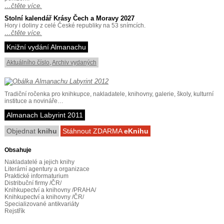
…čtěte více.
Stolní kalendář Krásy Čech a Moravy 2027
Hory i doliny z celé České republiky na 53 snímcích.
…čtěte více.
Knižní vydání Almanachu
Aktuálního číslo
,
Archiv vydaných
Tradiční ročenka pro knihkupce, nakladatele, knihovny, galerie, školy, kulturní
instituce a novináře…
Almanach Labyrint 2011
Objednat
knihu
Stáhnout ZDARMA
eKnihu
Obsahuje
Nakladatelé a jejich knihy
Literární agentury a organizace
Praktické informaturium
Distribuční firmy /ČR/
Knihkupectví a knihovny /PRAHA/
Knihkupectví a knihovny /ČR/
Specializované antikvariáty
Rejstřík