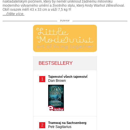
nakladatelským počinem, který by neměl uniknout žádnému milovníku
moderního výtvarného umění a životního stylu, který Andy Warhol ztělesňoval.
Obří svazek měří 43 x 33 cm a váží 7,5 kg !!!
…čtěte více.
inzerce