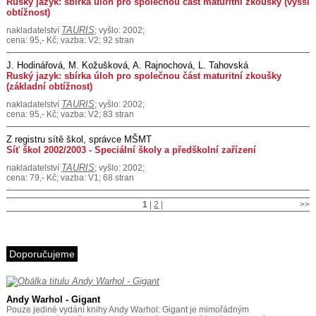
Ruský jazyk: sbírka úloh pro společnou část maturitní zkoušky (vyšší
obtížnost)
TAURIS
nakladatelství
; vyšlo: 2002;
cena: 95,- Kč; vazba: V2; 92 stran
J. Hodinářová, M. Kožušková, A. Rajnochová, L. Tahovská
Ruský jazyk: sbírka úloh pro společnou část maturitní zkoušky
(základní obtížnost)
TAURIS
nakladatelství
; vyšlo: 2002;
cena: 95,- Kč; vazba: V2; 83 stran
Z registru sítě škol, správce MŠMT
Síť škol 2002/2003 - Speciální školy a předškolní zařízení
TAURIS
nakladatelství
; vyšlo: 2002;
cena: 79,- Kč; vazba: V1; 68 stran
1
|
2
|
>>
Doporučujeme
Andy Warhol - Gigant
Pouze jediné vydání knihy Andy Warhol: Gigant je mimořádným