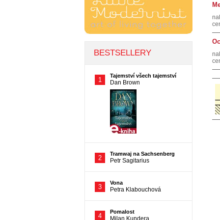
Me
na
ce
Oc
na
ce