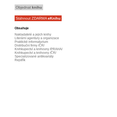
Objednat
knihu
Stáhnout ZDARMA
eKnihu
Obsahuje
Nakladatelé a jejich knihy
Literární agentury a organizace
Praktické informaturium
Distribuční firmy /ČR/
Knihkupectví a knihovny /PRAHA/
Knihkupectví a knihovny /ČR/
Specializované antikvariáty
Rejstřík