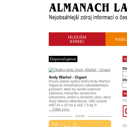
Doporučujeme
V
Dl
Andy Warhol - Gigant
Dl
Pouze jediné vydání knihy Andy Warhol:
Gigant je mimořádným nakladatelským
počinem, který by neměl uniknout
žádnému milovníku moderního
výtvarného umění a životního stylu, který
Andy Warhol ztělesňoval. Obří svazek
měří 43 x 33 cm a váží 7,5 kg !!!
…čtěte více.
inzerce