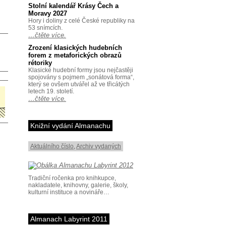
Stolní kalendář Krásy Čech a
Moravy 2027
Hory i doliny z celé České republiky na
53 snímcích.
…čtěte více.
Zrození klasických hudebních
forem z metaforických obrazů
rétoriky
Klasické hudební formy jsou nejčastěji
spojovány s pojmem „sonátová forma“,
který se ovšem utvářel až ve třicátých
letech 19. století.
…čtěte více.
Knižní vydání Almanachu
Aktuálního číslo
,
Archiv vydaných
Tradiční ročenka pro knihkupce,
nakladatele, knihovny, galerie, školy,
kulturní instituce a novináře…
Almanach Labyrint 2011