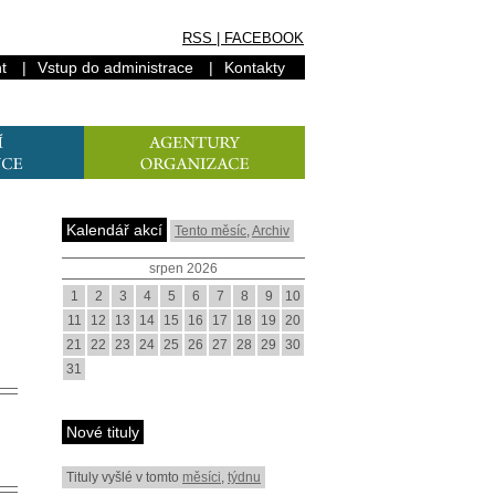
RSS
|
FACEBOOK
t
|
Vstup do administrace
|
Kontakty
Kalendář akcí
Tento měsíc
,
Archiv
srpen 2026
1
2
3
4
5
6
7
8
9
10
11
12
13
14
15
16
17
18
19
20
21
22
23
24
25
26
27
28
29
30
31
Nové tituly
Tituly vyšlé v tomto
měsíci
,
týdnu