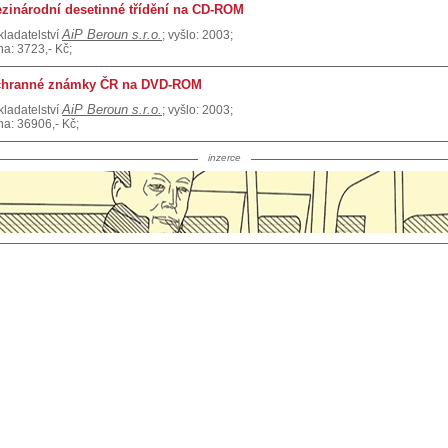
zinárodní desetinné třídění na CD-ROM
AiP Beroun s.r.o.
kladatelství
; vyšlo: 2003;
na: 3723,- Kč;
hranné známky ČR na DVD-ROM
AiP Beroun s.r.o.
kladatelství
; vyšlo: 2003;
na: 36906,- Kč;
inzerce