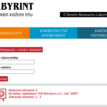
O Novém Almanachu Labyrin
yhledávání v knižní databázi
e názvu knihy:
e autora:
Nalezeno záznamů: 2
Na dotaz: nakladatel “AiP Beroun s.r.o.”, rok “2003”
Zobrazuji záznamy: 1 - 2