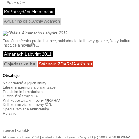
…čtěte více.
Knižní vydání Almanachu
Aktuálního číslo
,
Archiv vydaných
Tradiční ročenka pro knihkupce, nakladatele, knihovny, galerie, školy, kulturní
instituce a novináře…
Almanach Labyrint 2011
Objednat
knihu
Stáhnout ZDARMA
eKnihu
Obsahuje
Nakladatelé a jejich knihy
Literární agentury a organizace
Praktické informaturium
Distribuční firmy /ČR/
Knihkupectví a knihovny /PRAHA/
Knihkupectví a knihovny /ČR/
Specializované antikvariáty
Rejstřík
inzerce
|
kontakty
Almanach Labyrint 2026 |
nakladatelství Labyrint
| Copyright (c) 2000–2026 KOSMAS