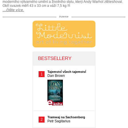
moderního výtvarného umění a životního stylu, který Andy Warhol ztělesňoval.
Obří svazek měří 43 x 33 cm a váží 7,5 kg !!!
…čtěte více.
inzerce