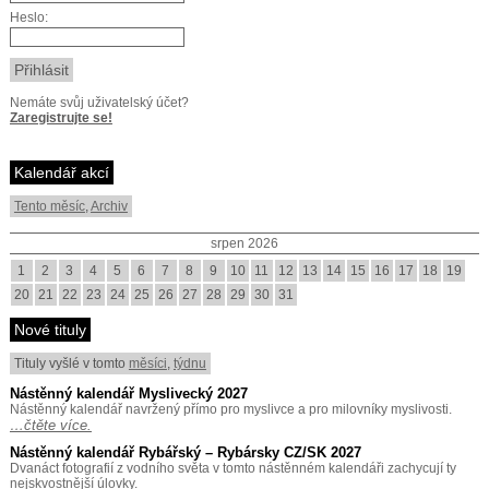
Heslo:
Nemáte svůj uživatelský účet?
Zaregistrujte se!
Kalendář akcí
Tento měsíc
,
Archiv
srpen 2026
1
2
3
4
5
6
7
8
9
10
11
12
13
14
15
16
17
18
19
20
21
22
23
24
25
26
27
28
29
30
31
Nové tituly
Tituly vyšlé v tomto
měsíci
,
týdnu
Nástěnný kalendář Myslivecký 2027
Nástěnný kalendář navržený přímo pro myslivce a pro milovníky myslivosti.
…čtěte více.
Nástěnný kalendář Rybářský – Rybársky CZ/SK 2027
Dvanáct fotografií z vodního světa v tomto nástěnném kalendáři zachycují ty
nejskvostnější úlovky.