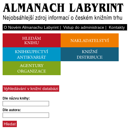
O Novém Almanachu Labyrint
|
Vstup do administrace
|
Kontakty
Vyhledávání v knižní databázi
Dle názvu knihy:
Dle autora: