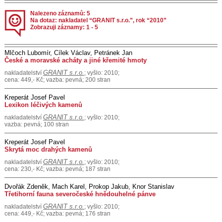
Nalezeno záznamů: 5
Na dotaz: nakladatel “GRANIT s.r.o.”, rok “2010”
Zobrazuji záznamy: 1 - 5
Mlčoch Lubomír, Cílek Václav, Petránek Jan
České a moravské acháty a jiné křemité hmoty
GRANIT s.r.o.
nakladatelství
; vyšlo: 2010;
cena: 449,- Kč; vazba: pevná; 200 stran
Kreperát Josef Pavel
Lexikon léčivých kamenů
GRANIT s.r.o.
nakladatelství
; vyšlo: 2010;
vazba: pevná; 100 stran
Kreperát Josef Pavel
Skrytá moc drahých kamenů
GRANIT s.r.o.
nakladatelství
; vyšlo: 2010;
cena: 230,- Kč; vazba: pevná; 187 stran
Dvořák Zdeněk, Mach Karel, Prokop Jakub, Knor Stanislav
Třetihorní fauna severočeské hnědouhelné pánve
GRANIT s.r.o.
nakladatelství
; vyšlo: 2010;
cena: 449,- Kč; vazba: pevná; 176 stran