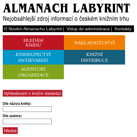
O Novém Almanachu Labyrint
|
Vstup do administrace
|
Kontakty
Vyhledávání v knižní databázi
Dle názvu knihy:
Dle autora: