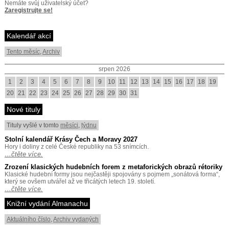
Nemáte svůj uživatelský účet?
Zaregistrujte se!
Kalendář akcí
Tento měsíc
,
Archiv
srpen 2026
1
2
3
4
5
6
7
8
9
10
11
12
13
14
15
16
17
18
19
20
21
22
23
24
25
26
27
28
29
30
31
Nové tituly
Tituly vyšlé v tomto
měsíci
,
týdnu
Stolní kalendář Krásy Čech a Moravy 2027
Hory i doliny z celé České republiky na 53 snímcích.
…čtěte více.
Zrození klasických hudebních forem z metaforických obrazů rétoriky
Klasické hudební formy jsou nejčastěji spojovány s pojmem „sonátová forma“,
který se ovšem utvářel až ve třicátých letech 19. století.
…čtěte více.
Knižní vydání Almanachu
Aktuálního číslo
,
Archiv vydaných