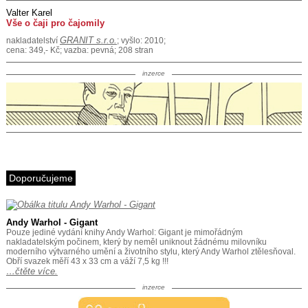
Valter Karel
Vše o čaji pro čajomily
GRANIT s.r.o.
nakladatelství
; vyšlo: 2010;
cena: 349,- Kč; vazba: pevná; 208 stran
inzerce
Doporučujeme
Andy Warhol - Gigant
Pouze jediné vydání knihy Andy Warhol: Gigant je mimořádným
nakladatelským počinem, který by neměl uniknout žádnému milovníku
moderního výtvarného umění a životního stylu, který Andy Warhol ztělesňoval.
Obří svazek měří 43 x 33 cm a váží 7,5 kg !!!
…čtěte více.
inzerce