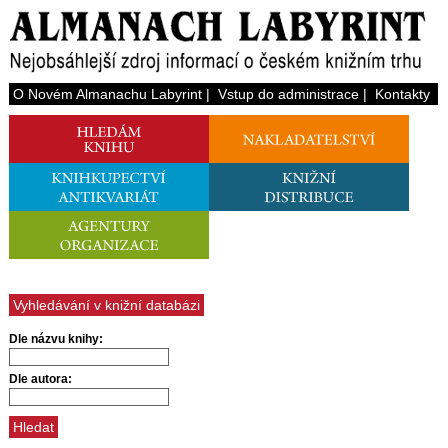
O Novém Almanachu Labyrint
|
Vstup do administrace
|
Kontakty
Vyhledávání v knižní databázi
Dle názvu knihy:
Dle autora: