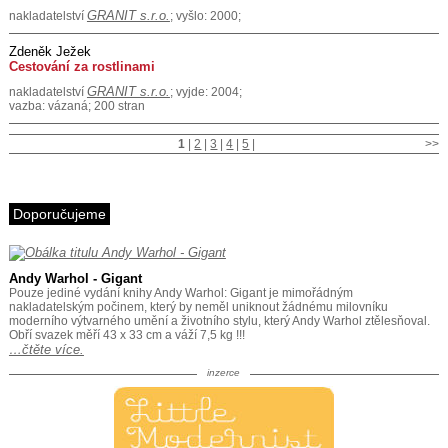
GRANIT s.r.o.
nakladatelství
; vyšlo: 2000;
Zdeněk Ježek
Cestování za rostlinami
GRANIT s.r.o.
nakladatelství
; vyjde: 2004;
vazba: vázaná; 200 stran
1
|
2
|
3
|
4
|
5
|
>>
Doporučujeme
Andy Warhol - Gigant
Pouze jediné vydání knihy Andy Warhol: Gigant je mimořádným
nakladatelským počinem, který by neměl uniknout žádnému milovníku
moderního výtvarného umění a životního stylu, který Andy Warhol ztělesňoval.
Obří svazek měří 43 x 33 cm a váží 7,5 kg !!!
…čtěte více.
inzerce