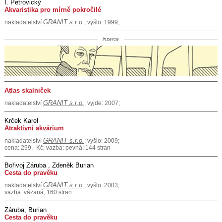
I. Petrovický
Akvaristika pro mírně pokročilé
GRANIT s.r.o.
nakladatelství
; vyšlo: 1999;
inzerce
Atlas skalniček
GRANIT s.r.o.
nakladatelství
; vyjde: 2007;
Krček Karel
Atraktivní akvárium
GRANIT s.r.o.
nakladatelství
; vyšlo: 2009;
cena: 299,- Kč; vazba: pevná; 144 stran
Bořivoj Záruba , Zdeněk Burian
Cesta do pravěku
GRANIT s.r.o.
nakladatelství
; vyšlo: 2003;
vazba: vázaná; 160 stran
Záruba, Burian
Cesta do pravěku