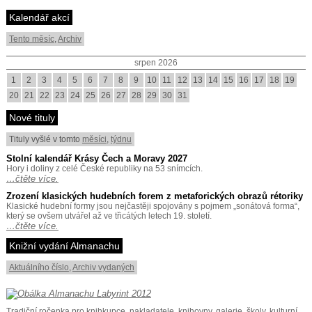
Kalendář akcí
Tento měsíc
,
Archiv
srpen 2026
1
2
3
4
5
6
7
8
9
10
11
12
13
14
15
16
17
18
19
20
21
22
23
24
25
26
27
28
29
30
31
Nové tituly
Tituly vyšlé v tomto
měsíci
,
týdnu
Stolní kalendář Krásy Čech a Moravy 2027
Hory i doliny z celé České republiky na 53 snímcích.
…čtěte více.
Zrození klasických hudebních forem z metaforických obrazů rétoriky
Klasické hudební formy jsou nejčastěji spojovány s pojmem „sonátová forma“,
který se ovšem utvářel až ve třicátých letech 19. století.
…čtěte více.
Knižní vydání Almanachu
Aktuálního číslo
,
Archiv vydaných
Tradiční ročenka pro knihkupce, nakladatele, knihovny, galerie, školy, kulturní