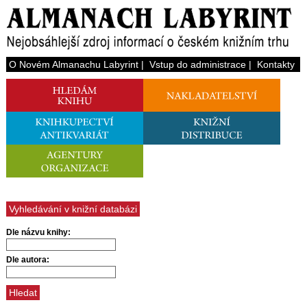
O Novém Almanachu Labyrint
|
Vstup do administrace
|
Kontakty
Vyhledávání v knižní databázi
Dle názvu knihy:
Dle autora: