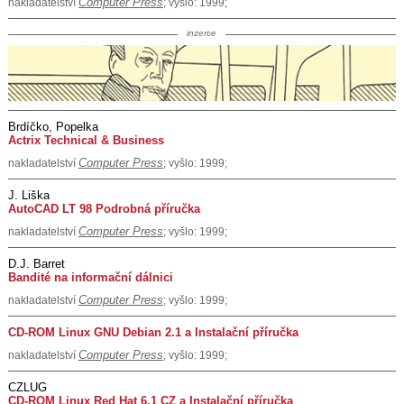
Computer Press
nakladatelství
; vyšlo: 1999;
inzerce
Brdíčko, Popelka
Actrix Technical & Business
Computer Press
nakladatelství
; vyšlo: 1999;
J. Liška
AutoCAD LT 98 Podrobná příručka
Computer Press
nakladatelství
; vyšlo: 1999;
D.J. Barret
Bandité na informační dálnici
Computer Press
nakladatelství
; vyšlo: 1999;
CD-ROM Linux GNU Debian 2.1 a Instalační příručka
Computer Press
nakladatelství
; vyšlo: 1999;
CZLUG
CD-ROM Linux Red Hat 6.1 CZ a Instalační příručka