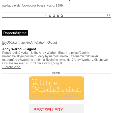
Computer Press
nakladatelství
; vyšlo: 1999;
1
|
2
|
3
|
4
|
5
|
>>
Doporučujeme
Andy Warhol - Gigant
Pouze jediné vydání knihy Andy Warhol: Gigant je mimořádným
nakladatelským počinem, který by neměl uniknout žádnému milovníku
moderního výtvarného umění a životního stylu, který Andy Warhol ztělesňoval.
Obří svazek měří 43 x 33 cm a váží 7,5 kg !!!
…čtěte více.
inzerce