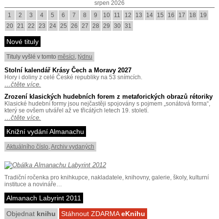
srpen 2026
1
2
3
4
5
6
7
8
9
10
11
12
13
14
15
16
17
18
19
20
21
22
23
24
25
26
27
28
29
30
31
Nové tituly
Tituly vyšlé v tomto
měsíci
,
týdnu
Stolní kalendář Krásy Čech a Moravy 2027
Hory i doliny z celé České republiky na 53 snímcích.
…čtěte více.
Zrození klasických hudebních forem z metaforických obrazů rétoriky
Klasické hudební formy jsou nejčastěji spojovány s pojmem „sonátová forma“,
který se ovšem utvářel až ve třicátých letech 19. století.
…čtěte více.
Knižní vydání Almanachu
Aktuálního číslo
,
Archiv vydaných
Tradiční ročenka pro knihkupce, nakladatele, knihovny, galerie, školy, kulturní
instituce a novináře…
Almanach Labyrint 2011
Objednat
knihu
Stáhnout ZDARMA
eKnihu