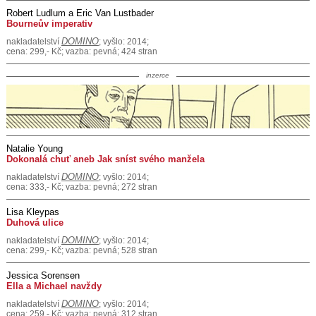
Robert Ludlum a Eric Van Lustbader
Bourneův imperativ
DOMINO
nakladatelství
; vyšlo: 2014;
cena: 299,- Kč; vazba: pevná; 424 stran
inzerce
Natalie Young
Dokonalá chuť aneb Jak sníst svého manžela
DOMINO
nakladatelství
; vyšlo: 2014;
cena: 333,- Kč; vazba: pevná; 272 stran
Lisa Kleypas
Duhová ulice
DOMINO
nakladatelství
; vyšlo: 2014;
cena: 299,- Kč; vazba: pevná; 528 stran
Jessica Sorensen
Ella a Michael navždy
DOMINO
nakladatelství
; vyšlo: 2014;
cena: 259,- Kč; vazba: pevná; 312 stran