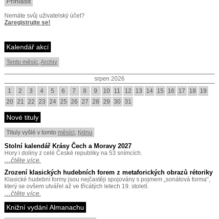
Nemáte svůj uživatelský účet?
Zaregistrujte se!
Kalendář akcí
Tento měsíc
,
Archiv
srpen 2026
1
2
3
4
5
6
7
8
9
10
11
12
13
14
15
16
17
18
19
20
21
22
23
24
25
26
27
28
29
30
31
Nové tituly
Tituly vyšlé v tomto
měsíci
,
týdnu
Stolní kalendář Krásy Čech a Moravy 2027
Hory i doliny z celé České republiky na 53 snímcích.
…čtěte více.
Zrození klasických hudebních forem z metaforických obrazů rétoriky
Klasické hudební formy jsou nejčastěji spojovány s pojmem „sonátová forma“,
který se ovšem utvářel až ve třicátých letech 19. století.
…čtěte více.
Knižní vydání Almanachu