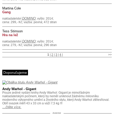
Martina Cole
Gang
DOMINO
nakladatelství
; vyšlo: 2014;
cena: 299,- Kč; vazba: pevná; 472 stran
Tess Stimson
Hra na lež
DOMINO
nakladatelství
; vyšlo: 2014;
cena: 279,- Kč; vazba: pevná; 296 stran
1
|
2
|
3
|
4
|
>>
Doporučujeme
Andy Warhol - Gigant
Pouze jediné vydání knihy Andy Warhol: Gigant je mimořádným
nakladatelským počinem, který by neměl uniknout žádnému milovníku
moderního výtvarného umění a životního stylu, který Andy Warhol ztělesňoval.
Obří svazek měří 43 x 33 cm a váží 7,5 kg !!!
…čtěte více.
inzerce