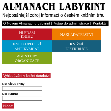
O Novém Almanachu Labyrint
|
Vstup do administrace
|
Kontakty
Vyhledávání v knižní databázi
Dle názvu knihy:
Dle autora: