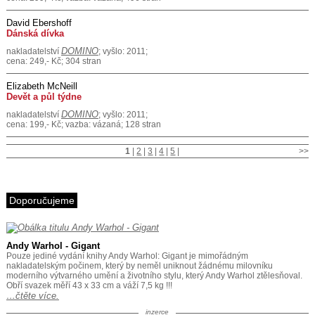
David Ebershoff
Dánská dívka
DOMINO
nakladatelství
; vyšlo: 2011;
cena: 249,- Kč; 304 stran
Elizabeth McNeill
Devět a půl týdne
DOMINO
nakladatelství
; vyšlo: 2011;
cena: 199,- Kč; vazba: vázaná; 128 stran
1
|
2
|
3
|
4
|
5
|
>>
Doporučujeme
Andy Warhol - Gigant
Pouze jediné vydání knihy Andy Warhol: Gigant je mimořádným
nakladatelským počinem, který by neměl uniknout žádnému milovníku
moderního výtvarného umění a životního stylu, který Andy Warhol ztělesňoval.
Obří svazek měří 43 x 33 cm a váží 7,5 kg !!!
…čtěte více.
inzerce