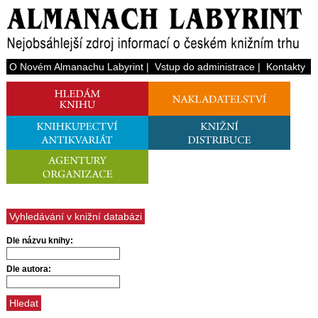
O Novém Almanachu Labyrint
|
Vstup do administrace
|
Kontakty
Vyhledávání v knižní databázi
Dle názvu knihy:
Dle autora: