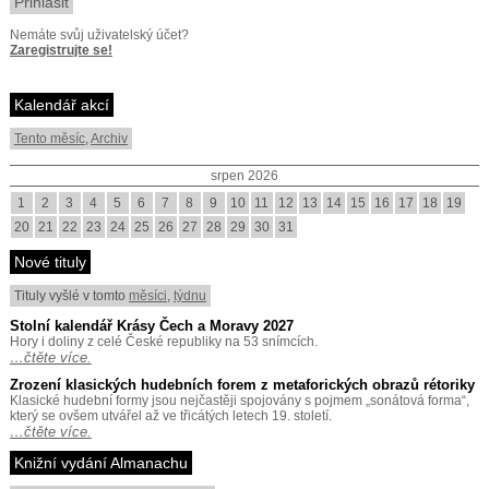
Nemáte svůj uživatelský účet?
Zaregistrujte se!
Kalendář akcí
Tento měsíc
,
Archiv
srpen 2026
1
2
3
4
5
6
7
8
9
10
11
12
13
14
15
16
17
18
19
20
21
22
23
24
25
26
27
28
29
30
31
Nové tituly
Tituly vyšlé v tomto
měsíci
,
týdnu
Stolní kalendář Krásy Čech a Moravy 2027
Hory i doliny z celé České republiky na 53 snímcích.
…čtěte více.
Zrození klasických hudebních forem z metaforických obrazů rétoriky
Klasické hudební formy jsou nejčastěji spojovány s pojmem „sonátová forma“,
který se ovšem utvářel až ve třicátých letech 19. století.
…čtěte více.
Knižní vydání Almanachu