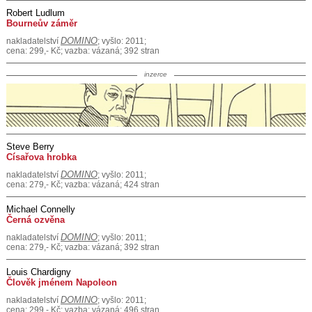
Robert Ludlum
Bourneův záměr
DOMINO
nakladatelství
; vyšlo: 2011;
cena: 299,- Kč; vazba: vázaná; 392 stran
inzerce
Steve Berry
Císařova hrobka
DOMINO
nakladatelství
; vyšlo: 2011;
cena: 279,- Kč; vazba: vázaná; 424 stran
Michael Connelly
Černá ozvěna
DOMINO
nakladatelství
; vyšlo: 2011;
cena: 279,- Kč; vazba: vázaná; 392 stran
Louis Chardigny
Člověk jménem Napoleon
DOMINO
nakladatelství
; vyšlo: 2011;
cena: 299,- Kč; vazba: vázaná; 496 stran