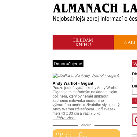
Doporučujeme
V
Dl
Andy Warhol - Gigant
Dl
Pouze jediné vydání knihy Andy Warhol:
Gigant je mimořádným nakladatelským
počinem, který by neměl uniknout
žádnému milovníku moderního
výtvarného umění a životního stylu, který
Andy Warhol ztělesňoval. Obří svazek
měří 43 x 33 cm a váží 7,5 kg !!!
…čtěte více.
inzerce