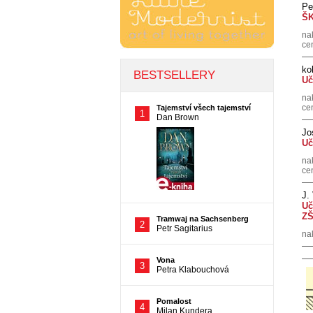
Pe
Š
na
ce
ko
Uč
na
ce
Jo
Uč
na
ce
J.
Uč
ZŠ
na