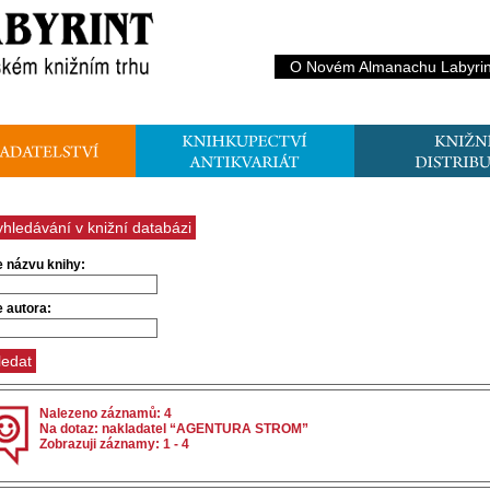
O Novém Almanachu Labyrin
yhledávání v knižní databázi
e názvu knihy:
e autora:
Nalezeno záznamů: 4
Na dotaz: nakladatel “AGENTURA STROM”
Zobrazuji záznamy: 1 - 4