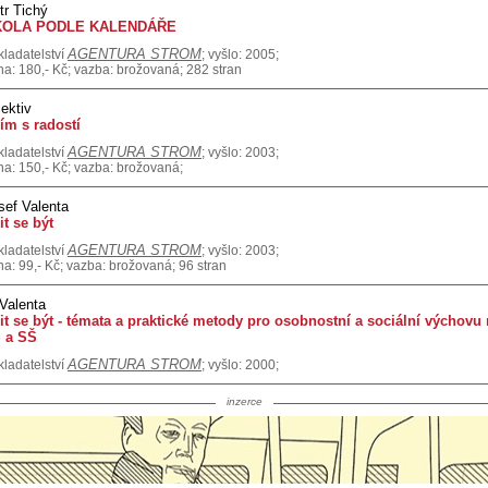
tr Tichý
KOLA PODLE KALENDÁŘE
AGENTURA STROM
kladatelství
; vyšlo: 2005;
na: 180,- Kč; vazba: brožovaná; 282 stran
lektiv
ím s radostí
AGENTURA STROM
kladatelství
; vyšlo: 2003;
na: 150,- Kč; vazba: brožovaná;
sef Valenta
it se být
AGENTURA STROM
kladatelství
; vyšlo: 2003;
na: 99,- Kč; vazba: brožovaná; 96 stran
 Valenta
it se být - témata a praktické metody pro osobnostní a sociální výchovu
 a SŠ
AGENTURA STROM
kladatelství
; vyšlo: 2000;
inzerce