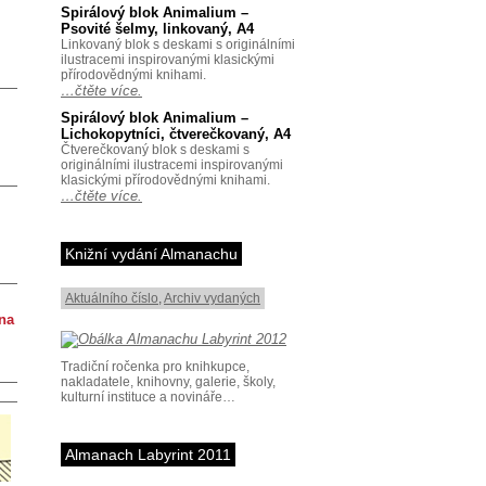
Spirálový blok Animalium –
Psovité šelmy, linkovaný, A4
Linkovaný blok s deskami s originálními
ilustracemi inspirovanými klasickými
přírodovědnými knihami.
…čtěte více.
Spirálový blok Animalium –
Lichokopytníci, čtverečkovaný, A4
Čtverečkovaný blok s deskami s
originálními ilustracemi inspirovanými
klasickými přírodovědnými knihami.
…čtěte více.
Knižní vydání Almanachu
Aktuálního číslo
,
Archiv vydaných
 na
Tradiční ročenka pro knihkupce,
nakladatele, knihovny, galerie, školy,
kulturní instituce a novináře…
Almanach Labyrint 2011