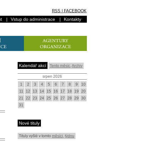
RSS
|
FACEBOOK
t
|
Vstup do administrace
|
Kontakty
Kalendář akcí
Tento měsíc
,
Archiv
srpen 2026
1
2
3
4
5
6
7
8
9
10
11
12
13
14
15
16
17
18
19
20
21
22
23
24
25
26
27
28
29
30
31
Nové tituly
Tituly vyšlé v tomto
měsíci
,
týdnu