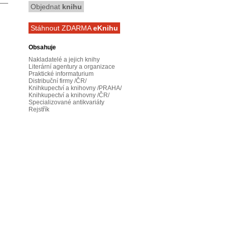
Objednat
knihu
Stáhnout ZDARMA
eKnihu
Obsahuje
Nakladatelé a jejich knihy
Literární agentury a organizace
Praktické informaturium
Distribuční firmy /ČR/
Knihkupectví a knihovny /PRAHA/
Knihkupectví a knihovny /ČR/
Specializované antikvariáty
Rejstřík