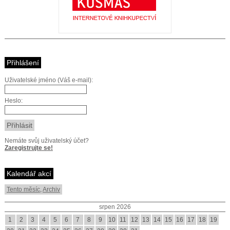
Přihlášení
Uživatelské jméno (Váš e-mail):
Heslo:
Nemáte svůj uživatelský účet?
Zaregistrujte se!
Kalendář akcí
Tento měsíc
,
Archiv
srpen 2026
1
2
3
4
5
6
7
8
9
10
11
12
13
14
15
16
17
18
19