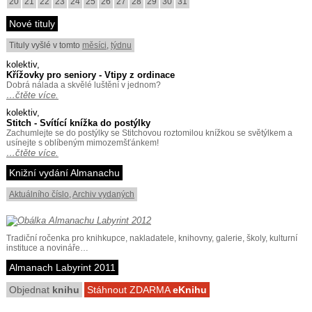
20
21
22
23
24
25
26
27
28
29
30
31
Nové tituly
Tituly vyšlé v tomto
měsíci
,
týdnu
kolektiv,
Křížovky pro seniory - Vtipy z ordinace
Dobrá nálada a skvělé luštění v jednom?
…čtěte více.
kolektiv,
Stitch - Svítící knížka do postýlky
Zachumlejte se do postýlky se Stitchovou roztomilou knížkou se světýlkem a
usínejte s oblíbeným mimozemšťánkem!
…čtěte více.
Knižní vydání Almanachu
Aktuálního číslo
,
Archiv vydaných
Tradiční ročenka pro knihkupce, nakladatele, knihovny, galerie, školy, kulturní
instituce a novináře…
Almanach Labyrint 2011
Objednat
knihu
Stáhnout ZDARMA
eKnihu