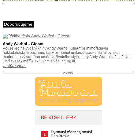
Doporučujeme
Andy Warhol - Gigant
Pouze jediné vydání knihy Andy Warhol: Gigant je mimořádným
nakladatelským počinem, který by neměl uniknout žádnému milovníku
moderního výtvarného umění a životního stylu, který Andy Warhol ztělesňoval.
Obří svazek měří 43 x 33 cm a váží 7,5 kg !!!
…čtěte více.
inzerce