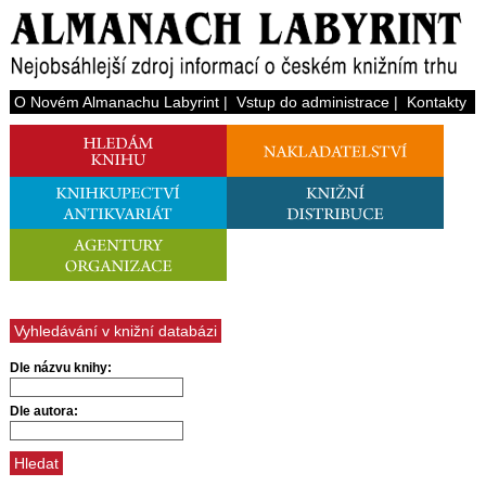
O Novém Almanachu Labyrint
|
Vstup do administrace
|
Kontakty
Vyhledávání v knižní databázi
Dle názvu knihy:
Dle autora: