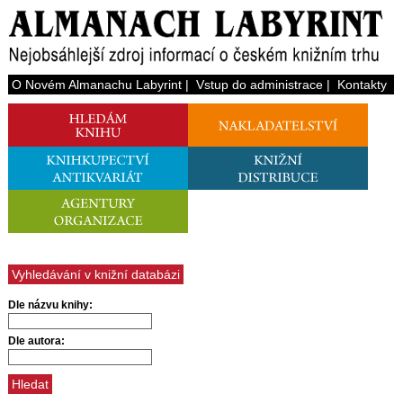
O Novém Almanachu Labyrint
|
Vstup do administrace
|
Kontakty
Vyhledávání v knižní databázi
Dle názvu knihy:
Dle autora: