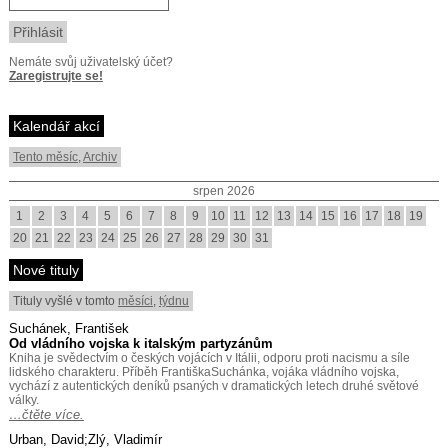
Nemáte svůj uživatelský účet?
Zaregistrujte se!
Kalendář akcí
Tento měsíc
,
Archiv
srpen 2026
1
2
3
4
5
6
7
8
9
10
11
12
13
14
15
16
17
18
19
20
21
22
23
24
25
26
27
28
29
30
31
Nové tituly
Tituly vyšlé v tomto
měsíci
,
týdnu
Suchánek, František
Od vládního vojska k italským partyzánům
Kniha je svědectvím o českých vojácích v Itálii, odporu proti nacismu a síle
lidského charakteru. Příběh FrantiškaSuchánka, vojáka vládního vojska,
vychází z autentických deníků psaných v dramatických letech druhé světové
války.
…čtěte více.
Urban, David;Zlý, Vladimír