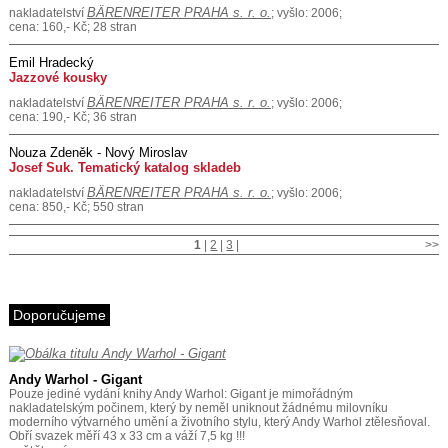
BÄRENREITER PRAHA s. r. o.
nakladatelství
; vyšlo: 2006;
cena: 160,- Kč; 28 stran
Emil Hradecký
Jazzové kousky
BÄRENREITER PRAHA s. r. o.
nakladatelství
; vyšlo: 2006;
cena: 190,- Kč; 36 stran
Nouza Zdeněk - Nový Miroslav
Josef Suk. Tematický katalog skladeb
BÄRENREITER PRAHA s. r. o.
nakladatelství
; vyšlo: 2006;
cena: 850,- Kč; 550 stran
1
|
2
|
3
|
>>
Doporučujeme
Andy Warhol - Gigant
Pouze jediné vydání knihy Andy Warhol: Gigant je mimořádným
nakladatelským počinem, který by neměl uniknout žádnému milovníku
moderního výtvarného umění a životního stylu, který Andy Warhol ztělesňoval.
Obří svazek měří 43 x 33 cm a váží 7,5 kg !!!