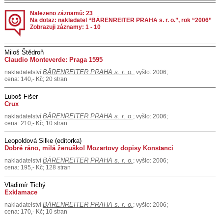
Nalezeno záznamů: 23
Na dotaz: nakladatel “BÄRENREITER PRAHA s. r. o.”, rok “2006”
Zobrazuji záznamy: 1 - 10
Miloš Štědroň
Claudio Monteverde: Praga 1595
BÄRENREITER PRAHA s. r. o.
nakladatelství
; vyšlo: 2006;
cena: 140,- Kč; 20 stran
Luboš Fišer
Crux
BÄRENREITER PRAHA s. r. o.
nakladatelství
; vyšlo: 2006;
cena: 210,- Kč; 10 stran
Leopoldová Silke (editorka)
Dobré ráno, milá ženuško! Mozartovy dopisy Konstanci
BÄRENREITER PRAHA s. r. o.
nakladatelství
; vyšlo: 2006;
cena: 195,- Kč; 128 stran
Vladimír Tichý
Exklamace
BÄRENREITER PRAHA s. r. o.
nakladatelství
; vyšlo: 2006;
cena: 170,- Kč; 10 stran