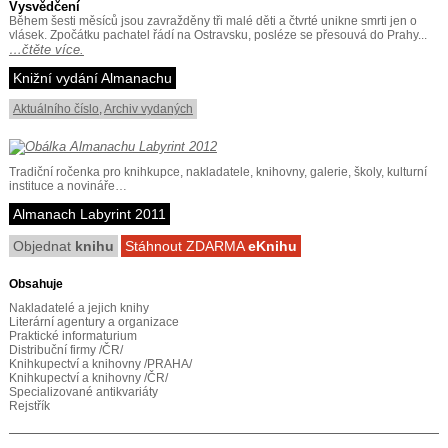
Vysvědčení
Během šesti měsíců jsou zavražděny tři malé děti a čtvrté unikne smrti jen o
vlásek. Zpočátku pachatel řádí na Ostravsku, posléze se přesouvá do Prahy...
…čtěte více.
Knižní vydání Almanachu
Aktuálního číslo
,
Archiv vydaných
Tradiční ročenka pro knihkupce, nakladatele, knihovny, galerie, školy, kulturní
instituce a novináře…
Almanach Labyrint 2011
Objednat
knihu
Stáhnout ZDARMA
eKnihu
Obsahuje
Nakladatelé a jejich knihy
Literární agentury a organizace
Praktické informaturium
Distribuční firmy /ČR/
Knihkupectví a knihovny /PRAHA/
Knihkupectví a knihovny /ČR/
Specializované antikvariáty
Rejstřík