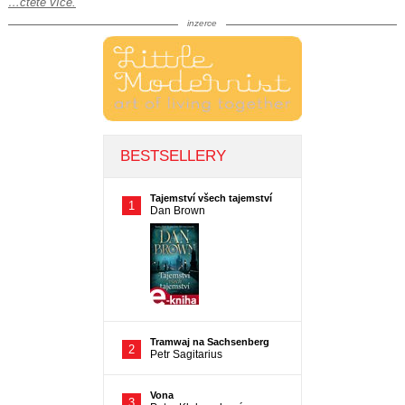
…čtěte více.
inzerce