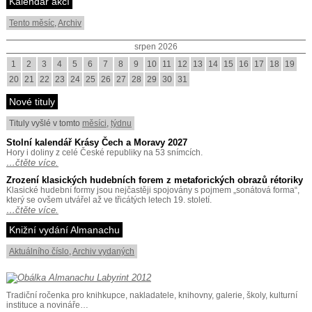
Kalendář akcí
Tento měsíc
,
Archiv
srpen 2026
1
2
3
4
5
6
7
8
9
10
11
12
13
14
15
16
17
18
19
20
21
22
23
24
25
26
27
28
29
30
31
Nové tituly
Tituly vyšlé v tomto
měsíci
,
týdnu
Stolní kalendář Krásy Čech a Moravy 2027
Hory i doliny z celé České republiky na 53 snímcích.
…čtěte více.
Zrození klasických hudebních forem z metaforických obrazů rétoriky
Klasické hudební formy jsou nejčastěji spojovány s pojmem „sonátová forma“,
který se ovšem utvářel až ve třicátých letech 19. století.
…čtěte více.
Knižní vydání Almanachu
Aktuálního číslo
,
Archiv vydaných
Tradiční ročenka pro knihkupce, nakladatele, knihovny, galerie, školy, kulturní
instituce a novináře…