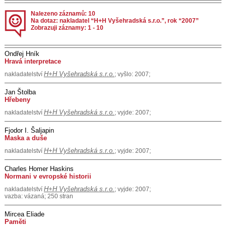
Nalezeno záznamů: 10
Na dotaz: nakladatel “H+H Vyšehradská s.r.o.”, rok “2007”
Zobrazuji záznamy: 1 - 10
Ondřej Hník
Hravá interpretace
H+H Vyšehradská s.r.o.
nakladatelství
; vyšlo: 2007;
Jan Štolba
Hřebeny
H+H Vyšehradská s.r.o.
nakladatelství
; vyjde: 2007;
Fjodor I. Šaljapin
Maska a duše
H+H Vyšehradská s.r.o.
nakladatelství
; vyjde: 2007;
Charles Homer Haskins
Normani v evropské historii
H+H Vyšehradská s.r.o.
nakladatelství
; vyjde: 2007;
vazba: vázaná; 250 stran
Mircea Eliade
Paměti