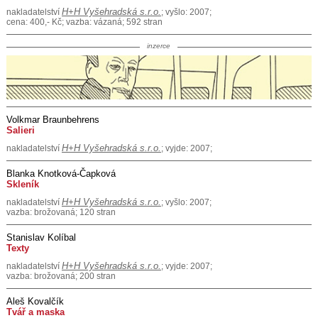
H+H Vyšehradská s.r.o.
nakladatelství
; vyšlo: 2007;
cena: 400,- Kč; vazba: vázaná; 592 stran
inzerce
Volkmar Braunbehrens
Salieri
H+H Vyšehradská s.r.o.
nakladatelství
; vyjde: 2007;
Blanka Knotková-Čapková
Skleník
H+H Vyšehradská s.r.o.
nakladatelství
; vyšlo: 2007;
vazba: brožovaná; 120 stran
Stanislav Kolíbal
Texty
H+H Vyšehradská s.r.o.
nakladatelství
; vyjde: 2007;
vazba: brožovaná; 200 stran
Aleš Kovalčík
Tvář a maska