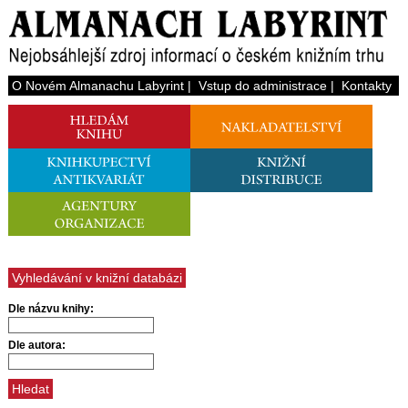
O Novém Almanachu Labyrint
|
Vstup do administrace
|
Kontakty
Vyhledávání v knižní databázi
Dle názvu knihy:
Dle autora: