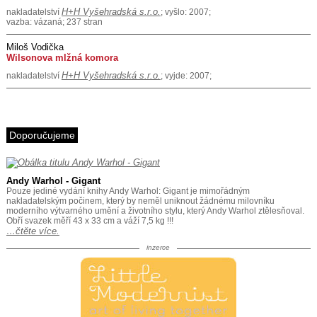
H+H Vyšehradská s.r.o.
nakladatelství
; vyšlo: 2007;
vazba: vázaná; 237 stran
Miloš Vodička
Wilsonova mlžná komora
H+H Vyšehradská s.r.o.
nakladatelství
; vyjde: 2007;
Doporučujeme
Andy Warhol - Gigant
Pouze jediné vydání knihy Andy Warhol: Gigant je mimořádným
nakladatelským počinem, který by neměl uniknout žádnému milovníku
moderního výtvarného umění a životního stylu, který Andy Warhol ztělesňoval.
Obří svazek měří 43 x 33 cm a váží 7,5 kg !!!
…čtěte více.
inzerce