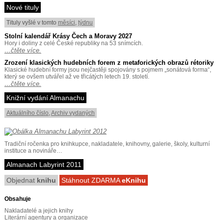
Nové tituly
Tituly vyšlé v tomto
měsíci
,
týdnu
Stolní kalendář Krásy Čech a Moravy 2027
Hory i doliny z celé České republiky na 53 snímcích.
…čtěte více.
Zrození klasických hudebních forem z metaforických obrazů rétoriky
Klasické hudební formy jsou nejčastěji spojovány s pojmem „sonátová forma“,
který se ovšem utvářel až ve třicátých letech 19. století.
…čtěte více.
Knižní vydání Almanachu
Aktuálního číslo
,
Archiv vydaných
Tradiční ročenka pro knihkupce, nakladatele, knihovny, galerie, školy, kulturní
instituce a novináře…
Almanach Labyrint 2011
Objednat
knihu
Stáhnout ZDARMA
eKnihu
Obsahuje
Nakladatelé a jejich knihy
Literární agentury a organizace