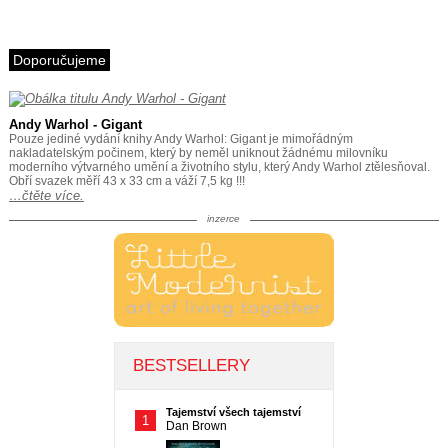
Doporučujeme
Andy Warhol - Gigant
Pouze jediné vydání knihy Andy Warhol: Gigant je mimořádným
nakladatelským počinem, který by neměl uniknout žádnému milovníku
moderního výtvarného umění a životního stylu, který Andy Warhol ztělesňoval.
Obří svazek měří 43 x 33 cm a váží 7,5 kg !!!
…čtěte více.
inzerce