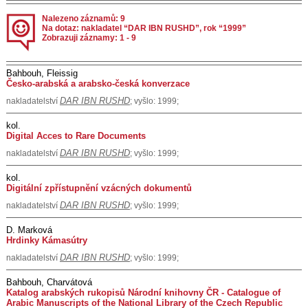
Nalezeno záznamů: 9
Na dotaz: nakladatel “DAR IBN RUSHD”, rok “1999”
Zobrazuji záznamy: 1 - 9
Bahbouh, Fleissig
Česko-arabská a arabsko-česká konverzace
DAR IBN RUSHD
nakladatelství
; vyšlo: 1999;
kol.
Digital Acces to Rare Documents
DAR IBN RUSHD
nakladatelství
; vyšlo: 1999;
kol.
Digitální zpřístupnění vzácných dokumentů
DAR IBN RUSHD
nakladatelství
; vyšlo: 1999;
D. Marková
Hrdinky Kámasútry
DAR IBN RUSHD
nakladatelství
; vyšlo: 1999;
Bahbouh, Charvátová
Katalog arabských rukopisů Národní knihovny ČR - Catalogue of
Arabic Manuscripts of the National Library of the Czech Republic