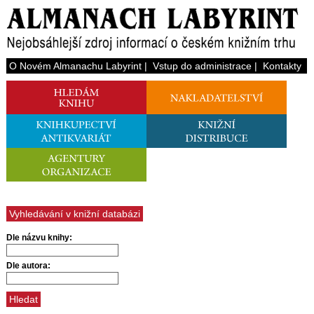
O Novém Almanachu Labyrint
|
Vstup do administrace
|
Kontakty
Vyhledávání v knižní databázi
Dle názvu knihy:
Dle autora: