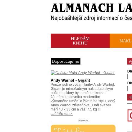
Doporučujeme
V
Dl
Andy Warhol - Gigant
Dl
Pouze jediné vydání knihy Andy Warhol:
Gigant je mimořádným nakladatelským
počinem, který by neměl uniknout
žádnému milovníku moderního
výtvarného umění a životního stylu, který
Andy Warhol ztělesňoval. Obří svazek
měří 43 x 33 cm a váží 7,5 kg !!!
…čtěte více.
inzerce