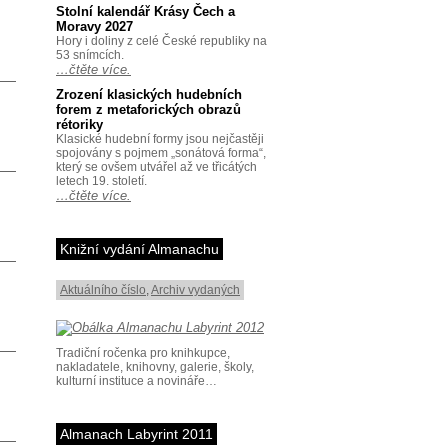
Stolní kalendář Krásy Čech a
Moravy 2027
Hory i doliny z celé České republiky na
53 snímcích.
…čtěte více.
Zrození klasických hudebních
forem z metaforických obrazů
rétoriky
Klasické hudební formy jsou nejčastěji
spojovány s pojmem „sonátová forma“,
který se ovšem utvářel až ve třicátých
letech 19. století.
…čtěte více.
Knižní vydání Almanachu
Aktuálního číslo
,
Archiv vydaných
Tradiční ročenka pro knihkupce,
nakladatele, knihovny, galerie, školy,
kulturní instituce a novináře…
Almanach Labyrint 2011