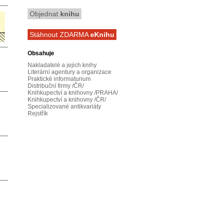
Objednat
knihu
Stáhnout ZDARMA
eKnihu
Obsahuje
Nakladatelé a jejich knihy
Literární agentury a organizace
Praktické informaturium
Distribuční firmy /ČR/
Knihkupectví a knihovny /PRAHA/
Knihkupectví a knihovny /ČR/
Specializované antikvariáty
Rejstřík