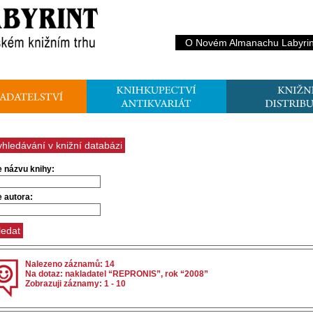
O Novém Almanachu Labyrin
yhledávání v knižní databázi
e názvu knihy:
e autora:
Nalezeno záznamů: 14
Na dotaz: nakladatel “REPRONIS”, rok “2008”
Zobrazuji záznamy: 1 - 10