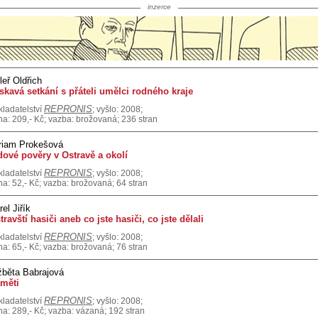
inzerce
leř Oldřich
skavá setkání s přáteli umělci rodného kraje
REPRONIS
kladatelství
; vyšlo: 2008;
na: 209,- Kč; vazba: brožovaná; 236 stran
riam Prokešová
dové pověry v Ostravě a okolí
REPRONIS
kladatelství
; vyšlo: 2008;
na: 52,- Kč; vazba: brožovaná; 64 stran
rel Jiřík
travští hasiči aneb co jste hasiči, co jste dělali
REPRONIS
kladatelství
; vyšlo: 2008;
na: 65,- Kč; vazba: brožovaná; 76 stran
žběta Babrajová
měti
REPRONIS
kladatelství
; vyšlo: 2008;
na: 289,- Kč; vazba: vázaná; 192 stran