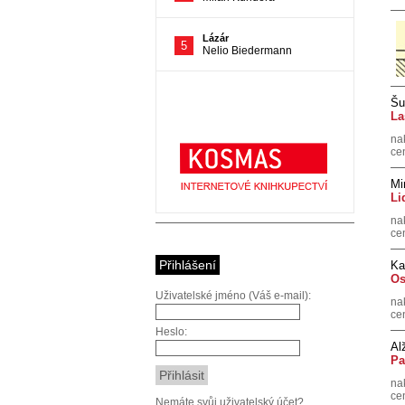
Šu
La
na
ce
Mi
Li
na
ce
Přihlášení
Ka
Os
Uživatelské jméno (Váš e-mail):
na
ce
Heslo:
Al
Pa
na
ce
Nemáte svůj uživatelský účet?