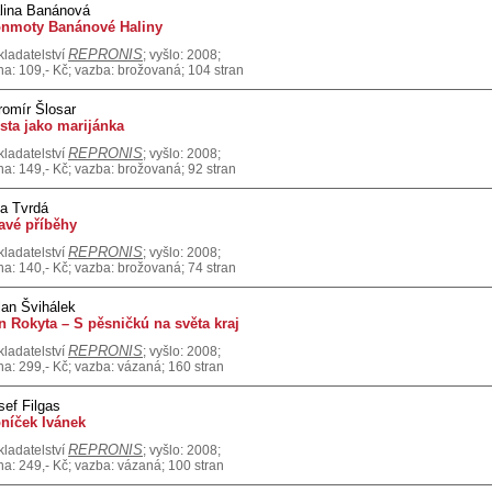
lina Banánová
nmoty Banánové Haliny
REPRONIS
kladatelství
; vyšlo: 2008;
na: 109,- Kč; vazba: brožovaná; 104 stran
romír Šlosar
sta jako marijánka
REPRONIS
kladatelství
; vyšlo: 2008;
na: 149,- Kč; vazba: brožovaná; 92 stran
a Tvrdá
avé příběhy
REPRONIS
kladatelství
; vyšlo: 2008;
na: 140,- Kč; vazba: brožovaná; 74 stran
lan Švihálek
n Rokyta – S pěsničkú na světa kraj
REPRONIS
kladatelství
; vyšlo: 2008;
na: 299,- Kč; vazba: vázaná; 160 stran
sef Filgas
níček Ivánek
REPRONIS
kladatelství
; vyšlo: 2008;
na: 249,- Kč; vazba: vázaná; 100 stran