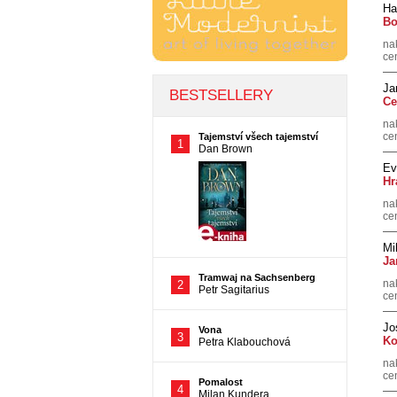
Ha
Bo
na
ce
Ja
Ce
na
ce
Ev
Hr
na
ce
Mi
Ja
na
ce
Jo
Ko
na
ce