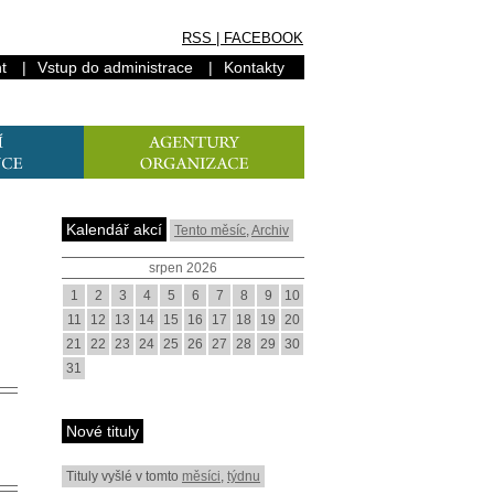
RSS
|
FACEBOOK
t
|
Vstup do administrace
|
Kontakty
Kalendář akcí
Tento měsíc
,
Archiv
srpen 2026
1
2
3
4
5
6
7
8
9
10
11
12
13
14
15
16
17
18
19
20
21
22
23
24
25
26
27
28
29
30
31
Nové tituly
Tituly vyšlé v tomto
měsíci
,
týdnu