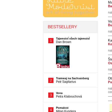
Ma
Ba
na
Vo
Bu
na
Ka
Ko
na
Št
Os
na
Ot
Pe
na
cen