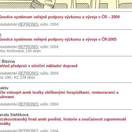
ůvodce systémem veřejné podpory výzkumu a vývoje v ČR – 2004
REPRONIS
kladatelství
; vyšlo: 2004;
l.
ůvodce systémem veřejné podpory výzkumu a vývoje v ČR-2005
REPRONIS
kladatelství
; vyšlo: 2004;
zba: brožovaná; 150 stran
ří Březina
ehled předpisů v silníční nákladní dopravě
REPRONIS
kladatelství
; vyšlo: 2004;
na: 290,- Kč; 228 stran
lektiv
čte vstoupit aneb toulky oblíbenými hospůdkami, restauracemi a
várnami
REPRONIS
kladatelství
; vyšlo: 2004;
rcela Stehlíková
ezskoostravský hrad aneb pověsti, historie a současnost zapomenuté
mátky
REPRONIS
kladatelství
; vyšlo: 2004;