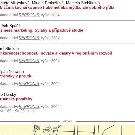
rkéta Mikysková, Miriam Prokešová, Marcela Stehlíková
biččina kuchařka aneb hubě netřeba mýdla, ale dobrého jídla
REPRONIS
kladatelství
; vyšlo: 2004;
jtěch Spáčil
siness marketing. Sylaby a případové studie
REPRONIS
kladatelství
; vyšlo: 2004;
rel Skokan
nkurenceschopnost, inovace a klastry v regionálním rozvoji
REPRONIS
kladatelství
; vyšlo: 2004;
ěpán Neuwirth
troretky v proudu
REPRONIS
kladatelství
; vyšlo: 2004;
to Horský
ruánské postřehy
REPRONIS
kladatelství
; vyšlo: 2004;
a: 189,- Kč; 98 stran
inzerce