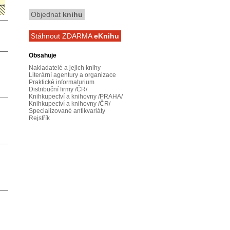
Objednat
knihu
Stáhnout ZDARMA
eKnihu
Obsahuje
Nakladatelé a jejich knihy
Literární agentury a organizace
Praktické informaturium
Distribuční firmy /ČR/
Knihkupectví a knihovny /PRAHA/
Knihkupectví a knihovny /ČR/
Specializované antikvariáty
Rejstřík