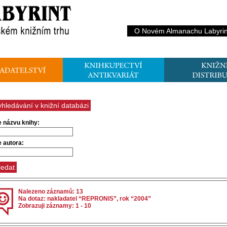
O Novém Almanachu Labyrin
yhledávání v knižní databázi
e názvu knihy:
e autora:
Nalezeno záznamů: 13
Na dotaz: nakladatel “REPRONIS”, rok “2004”
Zobrazuji záznamy: 1 - 10