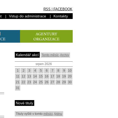
RSS
|
FACEBOOK
t
|
Vstup do administrace
|
Kontakty
Kalendář akcí
Tento měsíc
,
Archiv
srpen 2026
1
2
3
4
5
6
7
8
9
10
11
12
13
14
15
16
17
18
19
20
21
22
23
24
25
26
27
28
29
30
31
Nové tituly
Tituly vyšlé v tomto
měsíci
,
týdnu