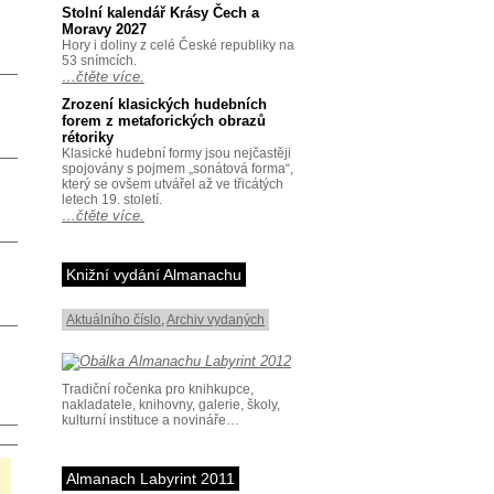
Stolní kalendář Krásy Čech a
Moravy 2027
Hory i doliny z celé České republiky na
53 snímcích.
…čtěte více.
Zrození klasických hudebních
forem z metaforických obrazů
rétoriky
Klasické hudební formy jsou nejčastěji
spojovány s pojmem „sonátová forma“,
který se ovšem utvářel až ve třicátých
letech 19. století.
…čtěte více.
Knižní vydání Almanachu
Aktuálního číslo
,
Archiv vydaných
Tradiční ročenka pro knihkupce,
nakladatele, knihovny, galerie, školy,
kulturní instituce a novináře…
Almanach Labyrint 2011