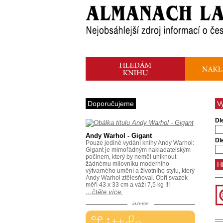
Doporučujeme
V
Dl
Andy Warhol - Gigant
Dl
Pouze jediné vydání knihy Andy Warhol:
Gigant je mimořádným nakladatelským
počinem, který by neměl uniknout
žádnému milovníku moderního
výtvarného umění a životního stylu, který
Andy Warhol ztělesňoval. Obří svazek
měří 43 x 33 cm a váží 7,5 kg !!!
…čtěte více.
inzerce