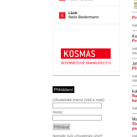
Pr
na
Ko
Pr
na
va
Ji
Př
na
ce
Přihlášení
ko
Ra
Uživatelské jméno (Váš e-mail):
ka
na
Heslo:
Ma
Sl
pa
Nemáte svůj uživatelský účet?
na