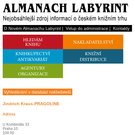
O Novém Almanachu Labyrint
|
Vstup do administrace
|
Kontakty
Vyhledávání v databázi nakladatelů
Jindrich Kraus-PRAGOLINE
Adresa
U Kombinátu 33
Praha 10
100 00