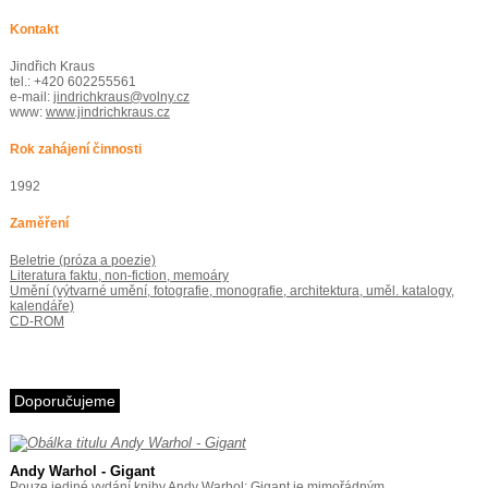
Kontakt
Jindřich Kraus
tel.: +420 602255561
e-mail:
jindrichkraus@volny.cz
www:
www.jindrichkraus.cz
Rok zahájení činnosti
1992
Zaměření
Beletrie (próza a poezie)
Literatura faktu, non-fiction, memoáry
Umění (výtvarné umění, fotografie, monografie, architektura, uměl. katalogy,
kalendáře)
CD-ROM
Doporučujeme
Andy Warhol - Gigant
Pouze jediné vydání knihy Andy Warhol: Gigant je mimořádným