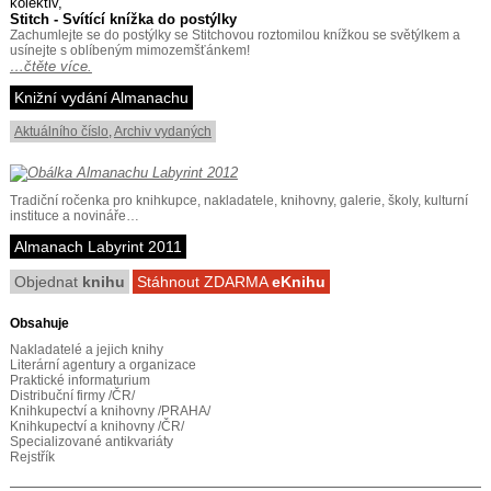
kolektiv,
Stitch - Svítící knížka do postýlky
Zachumlejte se do postýlky se Stitchovou roztomilou knížkou se světýlkem a
usínejte s oblíbeným mimozemšťánkem!
…čtěte více.
Knižní vydání Almanachu
Aktuálního číslo
,
Archiv vydaných
Tradiční ročenka pro knihkupce, nakladatele, knihovny, galerie, školy, kulturní
instituce a novináře…
Almanach Labyrint 2011
Objednat
knihu
Stáhnout ZDARMA
eKnihu
Obsahuje
Nakladatelé a jejich knihy
Literární agentury a organizace
Praktické informaturium
Distribuční firmy /ČR/
Knihkupectví a knihovny /PRAHA/
Knihkupectví a knihovny /ČR/
Specializované antikvariáty
Rejstřík