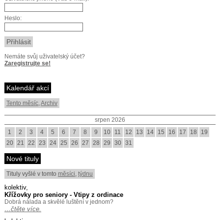
Heslo:
Nemáte svůj uživatelský účet?
Zaregistrujte se!
Kalendář akcí
Tento měsíc
,
Archiv
srpen 2026
1
2
3
4
5
6
7
8
9
10
11
12
13
14
15
16
17
18
19
20
21
22
23
24
25
26
27
28
29
30
31
Nové tituly
Tituly vyšlé v tomto
měsíci
,
týdnu
kolektiv,
Křížovky pro seniory - Vtipy z ordinace
Dobrá nálada a skvělé luštění v jednom?
…čtěte více.