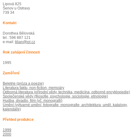
Lipová 825
Šenov u Ostravy
739 34
Kontakt
Dorothea Bělovská
tel.: 596 887 121
e-mail:
tilian@iol.cz
Rok zahájení činnosti
1995
Zaměření
Beletrie (próza a poezie)
Literatura faktu, non-fiction, memoáry
Odborná literatura (přírodní vědy, technika, medicína, odborné encyklopedie)
Společenské vědy (filosofie, psychologie, sociologie, etnologie)
Hudba, divadlo, film (vč. monografií)
Umění (výtvarné umění, fotografie, monografie, architektura, uměl. katalogy,
kalendáře)
Přehled produkce
1999
2000