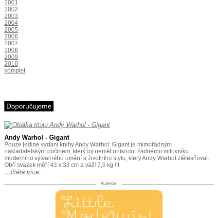
2001
2002
2003
2004
2005
2006
2007
2008
2009
2010
komplet
Doporučujeme
Andy Warhol - Gigant
Pouze jediné vydání knihy Andy Warhol: Gigant je mimořádným
nakladatelským počinem, který by neměl uniknout žádnému milovníku
moderního výtvarného umění a životního stylu, který Andy Warhol ztělesňoval.
Obří svazek měří 43 x 33 cm a váží 7,5 kg !!!
…čtěte více.
inzerce