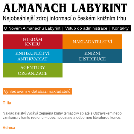
O Novém Almanachu Labyrint
|
Vstup do administrace
|
Kontakty
Vyhledávání v databázi nakladatelů
Tilia
Nakladatelství vydává zejména knihy tematicky spjaté s Ostravskem nebo
vznikající v tomto regionu – poezií počínaje a odbornou literaturou konče.
Adresa