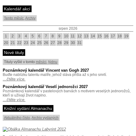
Kalendář akcí
Tento měsíc
,
Archiv
srpen 2026
1
2
3
4
5
6
7
8
9
10
11
12
13
14
15
16
17
18
19
20
21
22
23
24
25
26
27
28
29
30
31
Nové tituly
Tituly vyšlé v tomto
měsíci
,
týdnu
Poznámkový kalendář Vincent van Gogh 2027
Buďte nablízku talentu malíře, jehož sláva přišla až s jeho smrtí.
…čtěte více.
Poznámkový kalendář Veselí jednorožci 2027
Poznámkový kalendář v pastelových barvách s motivem veselých jednorožců,
kteří si užívají život naplno.
…čtěte více.
Knižní vydání Almanachu
Aktuálního číslo
,
Archiv vydaných