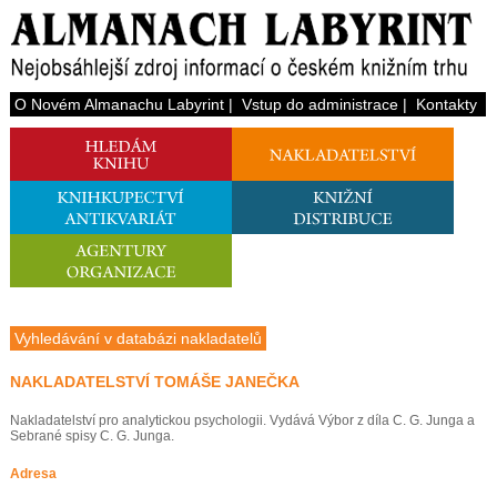
O Novém Almanachu Labyrint
|
Vstup do administrace
|
Kontakty
Vyhledávání v databázi nakladatelů
NAKLADATELSTVÍ TOMÁŠE JANEČKA
Nakladatelství pro analytickou psychologii. Vydává Výbor z díla C. G. Junga a
Sebrané spisy C. G. Junga.
Adresa