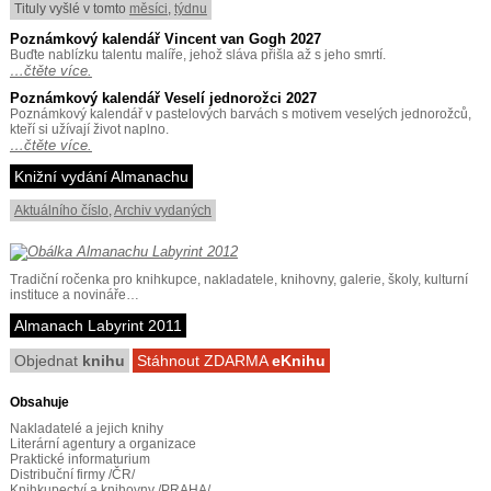
Tituly vyšlé v tomto
měsíci
,
týdnu
Poznámkový kalendář Vincent van Gogh 2027
Buďte nablízku talentu malíře, jehož sláva přišla až s jeho smrtí.
…čtěte více.
Poznámkový kalendář Veselí jednorožci 2027
Poznámkový kalendář v pastelových barvách s motivem veselých jednorožců,
kteří si užívají život naplno.
…čtěte více.
Knižní vydání Almanachu
Aktuálního číslo
,
Archiv vydaných
Tradiční ročenka pro knihkupce, nakladatele, knihovny, galerie, školy, kulturní
instituce a novináře…
Almanach Labyrint 2011
Objednat
knihu
Stáhnout ZDARMA
eKnihu
Obsahuje
Nakladatelé a jejich knihy
Literární agentury a organizace
Praktické informaturium
Distribuční firmy /ČR/
Knihkupectví a knihovny /PRAHA/