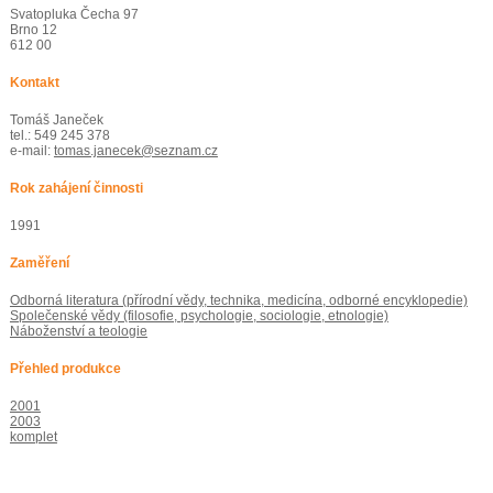
Svatopluka Čecha 97
Brno 12
612 00
Kontakt
Tomáš Janeček
tel.: 549 245 378
e-mail:
tomas.janecek@seznam.cz
Rok zahájení činnosti
1991
Zaměření
Odborná literatura (přírodní vědy, technika, medicína, odborné encyklopedie)
Společenské vědy (filosofie, psychologie, sociologie, etnologie)
Náboženství a teologie
Přehled produkce
2001
2003
komplet