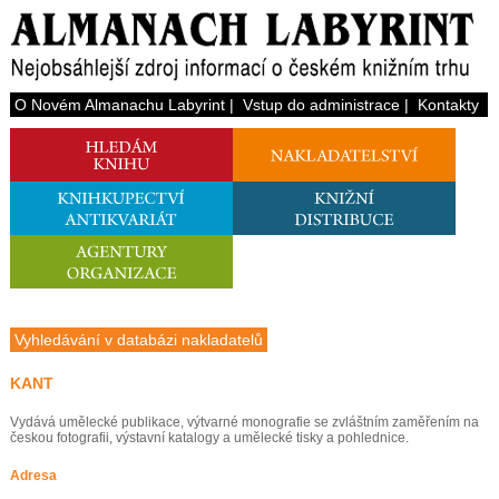
O Novém Almanachu Labyrint
|
Vstup do administrace
|
Kontakty
Vyhledávání v databázi nakladatelů
KANT
Vydává umělecké publikace, výtvarné monografie se zvláštním zaměřením na
českou fotografii, výstavní katalogy a umělecké tisky a pohlednice.
Adresa