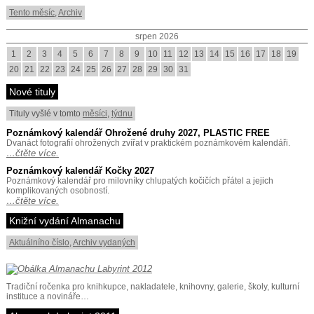
Tento měsíc
,
Archiv
srpen 2026
1
2
3
4
5
6
7
8
9
10
11
12
13
14
15
16
17
18
19
20
21
22
23
24
25
26
27
28
29
30
31
Nové tituly
Tituly vyšlé v tomto
měsíci
,
týdnu
Poznámkový kalendář Ohrožené druhy 2027, PLASTIC FREE
Dvanáct fotografií ohrožených zvířat v praktickém poznámkovém kalendáři.
…čtěte více.
Poznámkový kalendář Kočky 2027
Poznámkový kalendář pro milovníky chlupatých kočičích přátel a jejich
komplikovaných osobností.
…čtěte více.
Knižní vydání Almanachu
Aktuálního číslo
,
Archiv vydaných
Tradiční ročenka pro knihkupce, nakladatele, knihovny, galerie, školy, kulturní
instituce a novináře…