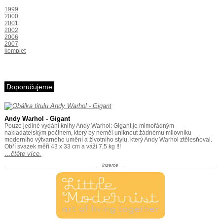
1999
2000
2001
2002
2006
2007
komplet
Doporučujeme
Andy Warhol - Gigant
Pouze jediné vydání knihy Andy Warhol: Gigant je mimořádným
nakladatelským počinem, který by neměl uniknout žádnému milovníku
moderního výtvarného umění a životního stylu, který Andy Warhol ztělesňoval.
Obří svazek měří 43 x 33 cm a váží 7,5 kg !!!
…čtěte více.
inzerce