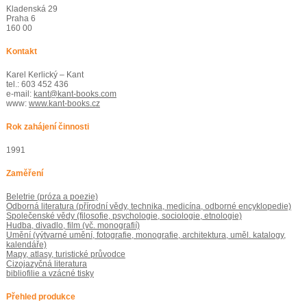
Kladenská 29
Praha 6
160 00
Kontakt
Karel Kerlický – Kant
tel.: 603 452 436
e-mail:
kant@kant-books.com
www:
www.kant-books.cz
Rok zahájení činnosti
1991
Zaměření
Beletrie (próza a poezie)
Odborná literatura (přírodní vědy, technika, medicína, odborné encyklopedie)
Společenské vědy (filosofie, psychologie, sociologie, etnologie)
Hudba, divadlo, film (vč. monografií)
Umění (výtvarné umění, fotografie, monografie, architektura, uměl. katalogy,
kalendáře)
Mapy, atlasy, turistické průvodce
Cizojazyčná literatura
bibliofilie a vzácné tisky
Přehled produkce