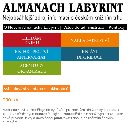
O Novém Almanachu Labyrint
|
Vstup do administrace
|
Kontakty
Vyhledávání v databázi nakladatelů
EROIKA
Nakladatelství se zaměřuje na vydávání prozaických děl ženských autorek;
kromě osvědčených autorek českých i zahraničních se snaží vyhledávat také
nové původní texty a dává šanci publikovat i dosud neznámým českým
autorkám.