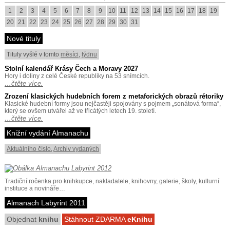
1
2
3
4
5
6
7
8
9
10
11
12
13
14
15
16
17
18
19
20
21
22
23
24
25
26
27
28
29
30
31
Nové tituly
Tituly vyšlé v tomto
měsíci
,
týdnu
Stolní kalendář Krásy Čech a Moravy 2027
Hory i doliny z celé České republiky na 53 snímcích.
…čtěte více.
Zrození klasických hudebních forem z metaforických obrazů rétoriky
Klasické hudební formy jsou nejčastěji spojovány s pojmem „sonátová forma“,
který se ovšem utvářel až ve třicátých letech 19. století.
…čtěte více.
Knižní vydání Almanachu
Aktuálního číslo
,
Archiv vydaných
Tradiční ročenka pro knihkupce, nakladatele, knihovny, galerie, školy, kulturní
instituce a novináře…
Almanach Labyrint 2011
Objednat
knihu
Stáhnout ZDARMA
eKnihu