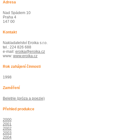
Adresa
Nad Spádem 10
Praha 4
147 00
Kontakt
Nakladatelství Eroika s.r.o.
tel.: 224 826 688
e-mail:
eroika@eroika.cz
www:
www.eroika.cz
Rok zahájení činnosti
1998
Zaměření
Beletrie (próza a poezie)
Přehled produkce
2000
2001
2002
2003
2004