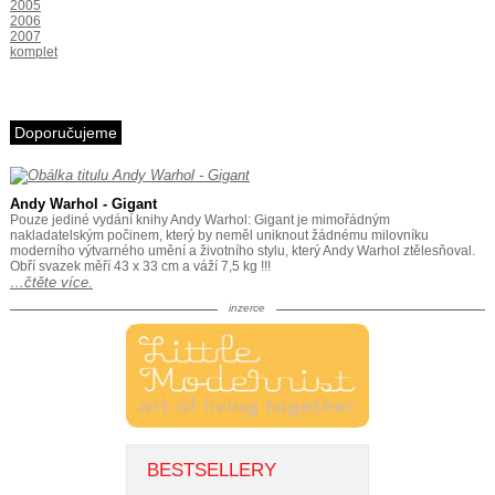
2005
2006
2007
komplet
Doporučujeme
Andy Warhol - Gigant
Pouze jediné vydání knihy Andy Warhol: Gigant je mimořádným
nakladatelským počinem, který by neměl uniknout žádnému milovníku
moderního výtvarného umění a životního stylu, který Andy Warhol ztělesňoval.
Obří svazek měří 43 x 33 cm a váží 7,5 kg !!!
…čtěte více.
inzerce