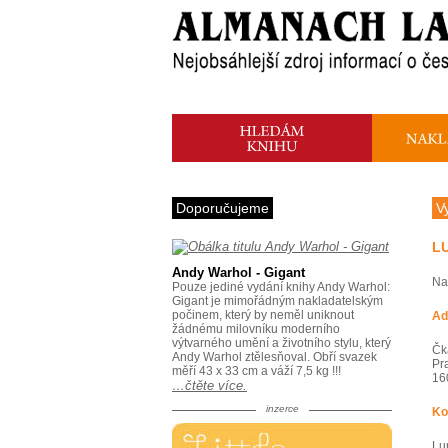
Doporučujeme
V
L
Andy Warhol - Gigant
Na
Pouze jediné vydání knihy Andy Warhol:
Gigant je mimořádným nakladatelským
počinem, který by neměl uniknout
Ad
žádnému milovníku moderního
výtvarného umění a životního stylu, který
Čk
Andy Warhol ztělesňoval. Obří svazek
Pr
měří 43 x 33 cm a váží 7,5 kg !!!
16
…čtěte více.
inzerce
Ko
Lu