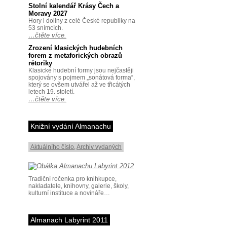
Stolní kalendář Krásy Čech a
Moravy 2027
Hory i doliny z celé České republiky na
53 snímcích.
…čtěte více.
Zrození klasických hudebních
forem z metaforických obrazů
rétoriky
Klasické hudební formy jsou nejčastěji
spojovány s pojmem „sonátová forma“,
který se ovšem utvářel až ve třicátých
letech 19. století.
…čtěte více.
Knižní vydání Almanachu
Aktuálního číslo
,
Archiv vydaných
Tradiční ročenka pro knihkupce,
nakladatele, knihovny, galerie, školy,
kulturní instituce a novináře…
Almanach Labyrint 2011