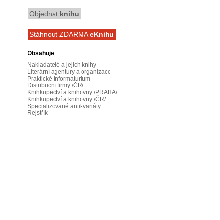
Objednat
knihu
Stáhnout ZDARMA
eKnihu
Obsahuje
Nakladatelé a jejich knihy
Literární agentury a organizace
Praktické informaturium
Distribuční firmy /ČR/
Knihkupectví a knihovny /PRAHA/
Knihkupectví a knihovny /ČR/
Specializované antikvariáty
Rejstřík