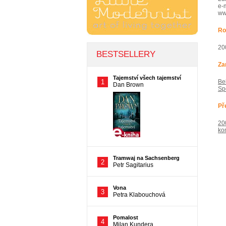
e-
w
Ro
20
Za
Be
Sp
Př
20
ko