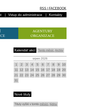
RSS
|
FACEBOOK
t
|
Vstup do administrace
|
Kontakty
Kalendář akcí
Tento měsíc
,
Archiv
srpen 2026
1
2
3
4
5
6
7
8
9
10
11
12
13
14
15
16
17
18
19
20
21
22
23
24
25
26
27
28
29
30
31
Nové tituly
Tituly vyšlé v tomto
měsíci
,
týdnu