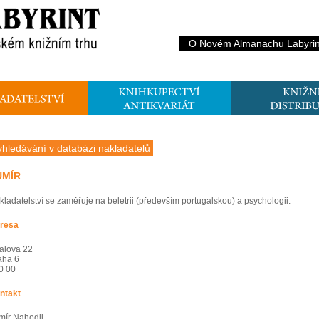
O Novém Almanachu Labyrin
yhledávání v databázi nakladatelů
UMÍR
kladatelství se zaměřuje na beletrii (především portugalskou) a psychologii.
resa
alova 22
aha 6
0 00
ntakt
mír Nahodil