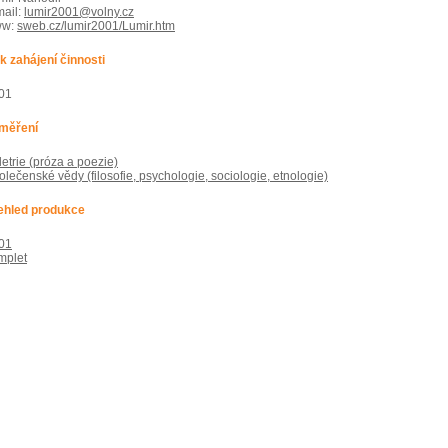
mail:
lumir2001@volny.cz
ww:
sweb.cz/lumir2001/Lumir.htm
k zahájení činnosti
01
měření
letrie (próza a poezie)
olečenské vědy (filosofie, psychologie, sociologie, etnologie)
ehled produkce
01
mplet