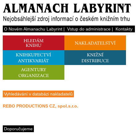
O Novém Almanachu Labyrint
|
Vstup do administrace
|
Kontakty
Vyhledávání v databázi nakladatelů
REBO PRODUCTIONS CZ, spol.s.r.o.
Doporučujeme