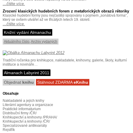
…čtěte více.
Zrození klasických hudebních forem z metaforických obrazů rétoriky
Klasické hudební formy jsou nejčastěji spojovány s pojmem „sonátová forma“,
který se ovšem utvářel až ve třicátých letech 19. století.
…čtěte více.
Knižní vydání Almanachu
Aktuálního číslo
,
Archiv vydaných
Tradiční ročenka pro knihkupce, nakladatele, knihovny, galerie, školy, kulturní
instituce a novináře…
Almanach Labyrint 2011
Objednat
knihu
Stáhnout ZDARMA
eKnihu
Obsahuje
Nakladatelé a jejich knihy
Literární agentury a organizace
Praktické informaturium
Distribuční firmy /ČR/
Knihkupectví a knihovny /PRAHA/
Knihkupectví a knihovny /ČR/
Specializované antikvariáty
Rejstřík