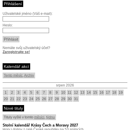
Přihlášení
Uživatelské jméno (Váš e-mail):
Heslo:
Nemáte svůj uživatelský účet?
Zaregistrujte se!
Kalendář akcí
Tento měsíc
,
Archiv
srpen 2026
1
2
3
4
5
6
7
8
9
10
11
12
13
14
15
16
17
18
19
20
21
22
23
24
25
26
27
28
29
30
31
Nové tituly
Tituly vyšlé v tomto
měsíci
,
týdnu
Stolní kalendář Krásy Čech a Moravy 2027
Hory i doliny z celé České republiky na 53 snímcích.