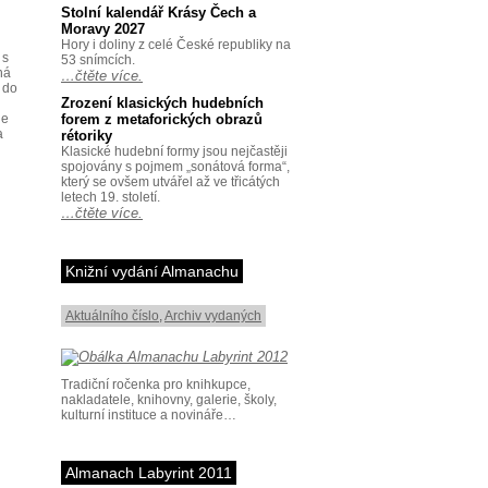
Stolní kalendář Krásy Čech a
Moravy 2027
Hory i doliny z celé České republiky na
 s
53 snímcích.
ná
…čtěte více.
 do
Zrození klasických hudebních
je
forem z metaforických obrazů
a
rétoriky
Klasické hudební formy jsou nejčastěji
spojovány s pojmem „sonátová forma“,
který se ovšem utvářel až ve třicátých
letech 19. století.
…čtěte více.
Knižní vydání Almanachu
Aktuálního číslo
,
Archiv vydaných
Tradiční ročenka pro knihkupce,
nakladatele, knihovny, galerie, školy,
kulturní instituce a novináře…
Almanach Labyrint 2011