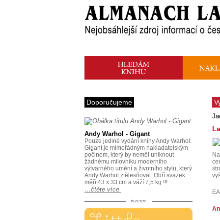
Doporučujeme
V
Ja
La
Andy Warhol - Gigant
Pouze jediné vydání knihy Andy Warhol:
Gigant je mimořádným nakladatelským
počinem, který by neměl uniknout
Na
žádnému milovníku moderního
ce
výtvarného umění a životního stylu, který
st
Andy Warhol ztělesňoval. Obří svazek
vy
měří 43 x 33 cm a váží 7,5 kg !!!
…čtěte více.
EA
inzerce
An