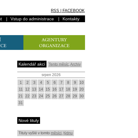
RSS
|
FACEBOOK
t
|
Vstup do administrace
|
Kontakty
Kalendář akcí
Tento měsíc
,
Archiv
srpen 2026
1
2
3
4
5
6
7
8
9
10
11
12
13
14
15
16
17
18
19
20
21
22
23
24
25
26
27
28
29
30
31
Nové tituly
Tituly vyšlé v tomto
měsíci
,
týdnu