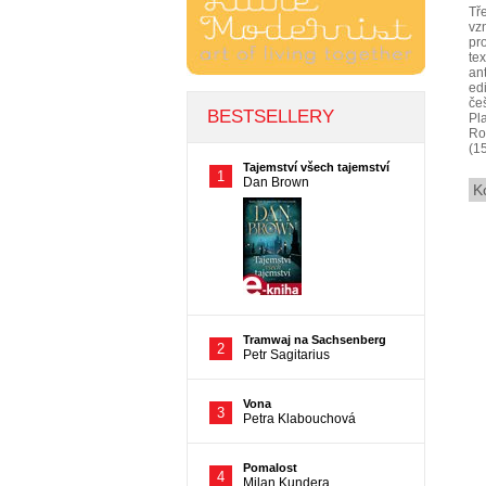
Tř
vzn
pr
te
an
ed
če
Pl
Ro
(1
K