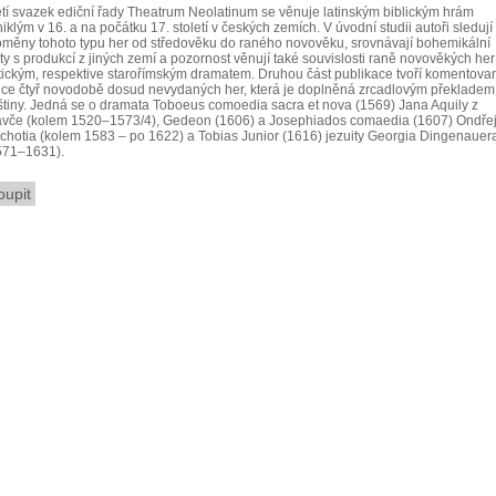
etí svazek ediční řady Theatrum Neolatinum se věnuje latinským biblickým hrám
iklým v 16. a na počátku 17. století v českých zemích. V úvodní studii autoři sledují
oměny tohoto typu her od středověku do raného novověku, srovnávají bohemikální
xty s produkcí z jiných zemí a pozornost věnují také souvislosti raně novověkých her
tickým, respektive starořímským dramatem. Druhou část publikace tvoří komentova
ice čtyř novodobě dosud nevydaných her, která je doplněná zrcadlovým překladem
štiny. Jedná se o dramata Toboeus comoedia sacra et nova (1569) Jana Aquily z
avče (kolem 1520–1573/4), Gedeon (1606) a Josephiados comaedia (1607) Ondře
chotia (kolem 1583 – po 1622) a Tobias Junior (1616) jezuity Georgia Dingenauer
571–1631).
oupit