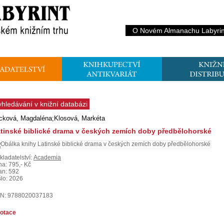
O Novém Almanachu Labyrin
yhledávání v knižní databázi
cková, Magdaléna;Klosová, Markéta
tinské biblické drama v českých zemích doby předbělohorské
kladatelství:
Academia
na: 795,- Kč
ran: 592
šlo: 2026
N: 9788020037183
otace