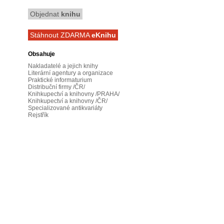
Objednat
knihu
Stáhnout ZDARMA
eKnihu
Obsahuje
Nakladatelé a jejich knihy
Literární agentury a organizace
Praktické informaturium
Distribuční firmy /ČR/
Knihkupectví a knihovny /PRAHA/
Knihkupectví a knihovny /ČR/
Specializované antikvariáty
Rejstřík