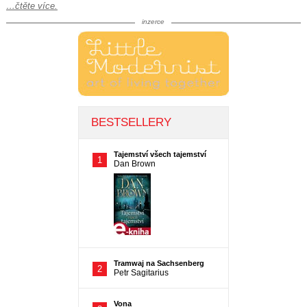
…čtěte více.
inzerce