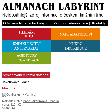
O Novém Almanachu Labyrint
|
Vstup do administrace
|
Kontakty
Vyhledávání v knižní databázi
Jakoubková, Marie
Márnice
Nakladatelství:
Marie Jakoubková - Marula
cena: 319,- Kč
stran: 164