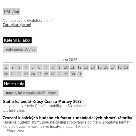
Nemáte svůj uživatelský účet?
Zaregistrujte se!
Kalendář akcí
Tento měsíc
,
Archiv
srpen 2026
1
2
3
4
5
6
7
8
9
10
11
12
13
14
15
16
17
18
19
20
21
22
23
24
25
26
27
28
29
30
31
Nové tituly
Tituly vyšlé v tomto
měsíci
,
týdnu
Stolní kalendář Krásy Čech a Moravy 2027
Hory i doliny z celé České republiky na 53 snímcích.
…čtěte více.
Zrození klasických hudebních forem z metaforických obrazů rétoriky
Klasické hudební formy jsou nejčastěji spojovány s pojmem „sonátová forma“,
který se ovšem utvářel až ve třicátých letech 19. století.
…čtěte více.