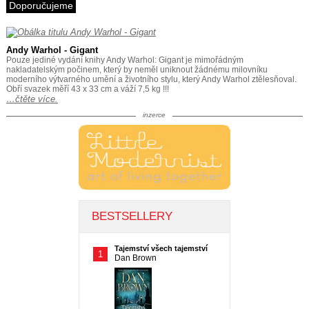
Doporučujeme
Andy Warhol - Gigant
Pouze jediné vydání knihy Andy Warhol: Gigant je mimořádným
nakladatelským počinem, který by neměl uniknout žádnému milovníku
moderního výtvarného umění a životního stylu, který Andy Warhol ztělesňoval.
Obří svazek měří 43 x 33 cm a váží 7,5 kg !!!
…čtěte více.
inzerce