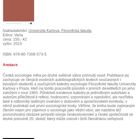
Nakladatelství:
Univerzita Karlova, Filozofická fakulta
Edice: Varia
cena: 150,- Kč
vyšlo: 2015
ISBN: 978-80-7308-573-5
Anotace
Česká sociologie měla po druhé světové válce pohnutý osud. Publikace jej
zachycuje ve čtrnácti osobních autobiografických textech současných i
bývalých studentů a vyučujících katedry sociologie Filozofické fakulty Univerzity
Karlovy v Praze, kteří na tomto pracovišti působili v prvních desetiletích po jeho
založení v roce 1965. Půlstoletí existence katedry je jednotlivým autorkám a
autorům příležitostí k reflexi, hodnocení, vzpomínání a vyprávění, ale nezřídka
také k odborněji laděným úvahám o dobovém a společenském kontextu, v
němž podnikali své první sociologické kroky. Věříme, že kniha bude zajímavým
čtením nejen pro zájemce o sociologii jako vědní obor, ale nabídne též
pozoruhodný obrázek peripetií vývoje československé a české společnosti ve
druhé polovině 20. století, který může oslovit i širší čtenářskou veřejnost.