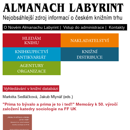
O Novém Almanachu Labyrint
|
Vstup do administrace
|
Kontakty
Vyhledávání v knižní databázi
Markéta Sedláčková, Jakub Mlynář (eds.)
"Prima to bývalo a prima je to i teď!" Memoáry k 50. výročí
založení katedry sociologie na FF UK