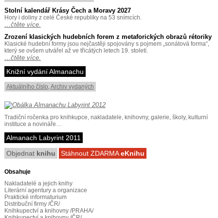
Stolní kalendář Krásy Čech a Moravy 2027
Hory i doliny z celé České republiky na 53 snímcích.
…čtěte více.
Zrození klasických hudebních forem z metaforických obrazů rétoriky
Klasické hudební formy jsou nejčastěji spojovány s pojmem „sonátová forma“,
který se ovšem utvářel až ve třicátých letech 19. století.
…čtěte více.
Knižní vydání Almanachu
Aktuálního číslo
,
Archiv vydaných
Tradiční ročenka pro knihkupce, nakladatele, knihovny, galerie, školy, kulturní
instituce a novináře…
Almanach Labyrint 2011
Objednat
knihu
Stáhnout ZDARMA
eKnihu
Obsahuje
Nakladatelé a jejich knihy
Literární agentury a organizace
Praktické informaturium
Distribuční firmy /ČR/
Knihkupectví a knihovny /PRAHA/
Knihkupectví a knihovny /ČR/