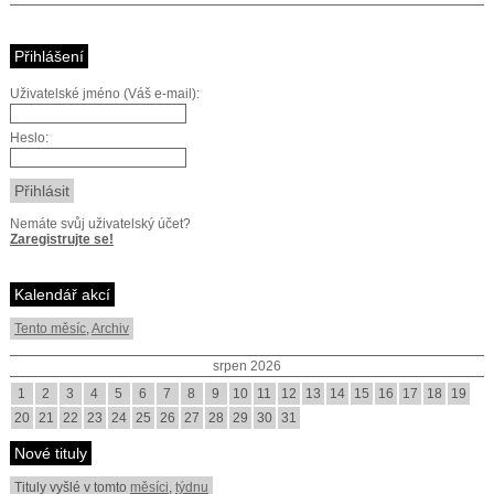
Přihlášení
Uživatelské jméno (Váš e-mail):
Heslo:
Nemáte svůj uživatelský účet?
Zaregistrujte se!
Kalendář akcí
Tento měsíc
,
Archiv
srpen 2026
1
2
3
4
5
6
7
8
9
10
11
12
13
14
15
16
17
18
19
20
21
22
23
24
25
26
27
28
29
30
31
Nové tituly
Tituly vyšlé v tomto
měsíci
,
týdnu