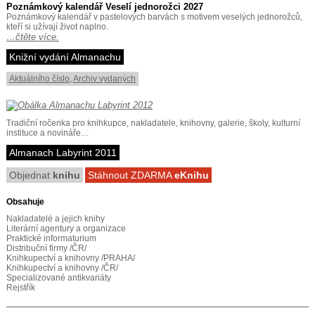
Poznámkový kalendář Veselí jednorožci 2027
Poznámkový kalendář v pastelových barvách s motivem veselých jednorožců,
kteří si užívají život naplno.
…čtěte více.
Knižní vydání Almanachu
Aktuálního číslo
,
Archiv vydaných
Tradiční ročenka pro knihkupce, nakladatele, knihovny, galerie, školy, kulturní
instituce a novináře…
Almanach Labyrint 2011
Objednat
knihu
Stáhnout ZDARMA
eKnihu
Obsahuje
Nakladatelé a jejich knihy
Literární agentury a organizace
Praktické informaturium
Distribuční firmy /ČR/
Knihkupectví a knihovny /PRAHA/
Knihkupectví a knihovny /ČR/
Specializované antikvariáty
Rejstřík