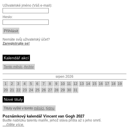
Uživatelské jméno (Váš e-mail):
Heslo:
Nemáte svůj uživatelský účet?
Zaregistrujte se!
Kalendář akcí
Tento měsíc
,
Archiv
srpen 2026
1
2
3
4
5
6
7
8
9
10
11
12
13
14
15
16
17
18
19
20
21
22
23
24
25
26
27
28
29
30
31
Nové tituly
Tituly vyšlé v tomto
měsíci
,
týdnu
Poznámkový kalendář Vincent van Gogh 2027
Buďte nablízku talentu malíře, jehož sláva přišla až s jeho smrtí.
…čtěte více.