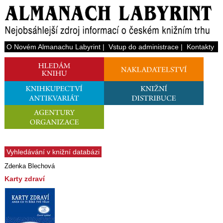
O Novém Almanachu Labyrint
|
Vstup do administrace
|
Kontakty
Vyhledávání v knižní databázi
Zdenka Blechová
Karty zdraví