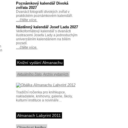
Poznámkový kalendář Divoká
zvířata 2027
Dvanáct fotografií divokých zvířat v
praktickém poznámkovém kalendáři.
…čtěte více.
Nástěnný kalendář Josef Lada 2027
Velkoformátový kalendář s dvanácti
ilustracemi Josefa Lady a jednoduchým
univerzálním kalendáriem na bílém
e
pozadí.
m
…čtěte více.
en
Knižní vydání Almanachu
Aktuálního číslo
,
Archiv vydaných
Tradiční ročenka pro knihkupce,
nakladatele, knihovny, galerie, školy,
kulturní instituce a novináře…
Almanach Labyrint 2011
Objednat
knihu