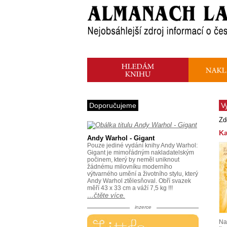
Doporučujeme
V
Zd
Ka
Andy Warhol - Gigant
Pouze jediné vydání knihy Andy Warhol:
Gigant je mimořádným nakladatelským
počinem, který by neměl uniknout
žádnému milovníku moderního
výtvarného umění a životního stylu, který
Andy Warhol ztělesňoval. Obří svazek
měří 43 x 33 cm a váží 7,5 kg !!!
…čtěte více.
inzerce
Na