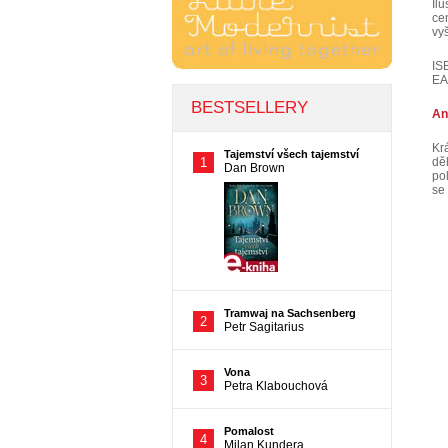
Il
ce
vy
IS
EA
An
Kr
dě
pol
se 