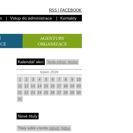
RSS
|
FACEBOOK
t
|
Vstup do administrace
|
Kontakty
Kalendář akcí
Tento měsíc
,
Archiv
srpen 2026
1
2
3
4
5
6
7
8
9
10
11
12
13
14
15
16
17
18
19
20
21
22
23
24
25
26
27
28
29
30
31
Nové tituly
Tituly vyšlé v tomto
měsíci
,
týdnu