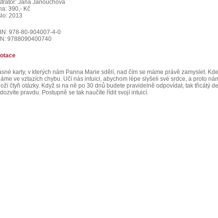
ustrátor: Jana Janouchová
na: 390,- Kč
šlo: 2013
BN: 978-80-904007-4-0
N: 9788090400740
otace
ásné karty, v kterých nám Panna Marie sdělí, nad čím se máme právě zamyslet. Kd
láme ve vztazích chybu. Učí nás intuici, abychom lépe slyšeli své srdce, a proto ná
oží čtyři otázky. Když si na ně po 30 dnů budete pravidelně odpovídat, tak třicátý d
dozvíte pravdu. Postupně se tak naučíte řídit svojí intuicí.