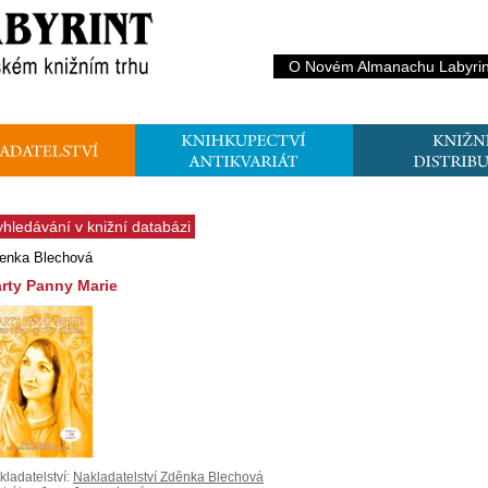
O Novém Almanachu Labyrin
yhledávání v knižní databázi
enka Blechová
rty Panny Marie
kladatelství:
Nakladatelství Zděnka Blechová