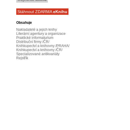
Stáhnout ZDARMA
eKnihu
Obsahuje
Nakladatelé a jejich knihy
Literární agentury a organizace
Praktické informaturium
Distribuční firmy /ČR/
Knihkupectví a knihovny /PRAHA/
Knihkupectví a knihovny /ČR/
Specializované antikvariáty
Rejstřík