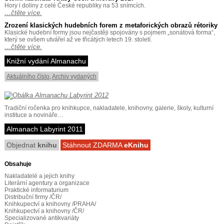
Hory i doliny z celé České republiky na 53 snímcích.
…čtěte více.
Zrození klasických hudebních forem z metaforických obrazů rétoriky
Klasické hudební formy jsou nejčastěji spojovány s pojmem „sonátová forma“,
který se ovšem utvářel až ve třicátých letech 19. století.
…čtěte více.
Knižní vydání Almanachu
Aktuálního číslo
,
Archiv vydaných
Tradiční ročenka pro knihkupce, nakladatele, knihovny, galerie, školy, kulturní
instituce a novináře…
Almanach Labyrint 2011
Objednat
knihu
Stáhnout ZDARMA
eKnihu
Obsahuje
Nakladatelé a jejich knihy
Literární agentury a organizace
Praktické informaturium
Distribuční firmy /ČR/
Knihkupectví a knihovny /PRAHA/
Knihkupectví a knihovny /ČR/
Specializované antikvariáty