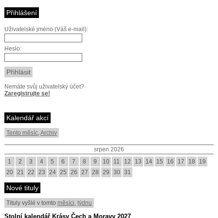
Přihlášení
Uživatelské jméno (Váš e-mail):
Heslo:
Nemáte svůj uživatelský účet?
Zaregistrujte se!
Kalendář akcí
Tento měsíc
,
Archiv
srpen 2026
1
2
3
4
5
6
7
8
9
10
11
12
13
14
15
16
17
18
19
20
21
22
23
24
25
26
27
28
29
30
31
Nové tituly
Tituly vyšlé v tomto
měsíci
,
týdnu
Stolní kalendář Krásy Čech a Moravy 2027