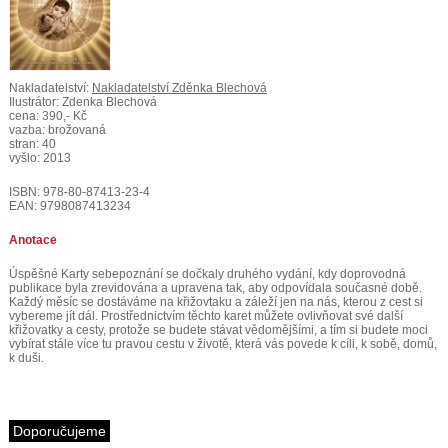
Nakladatelství:
Nakladatelství Zděnka Blechová
Ilustrátor: Zdenka Blechová
cena: 390,- Kč
vazba: brožovaná
stran: 40
vyšlo: 2013
ISBN: 978-80-87413-23-4
EAN: 9798087413234
Anotace
Úspěšné Karty sebepoznání se dočkaly druhého vydání, kdy doprovodná
publikace byla zrevidována a upravena tak, aby odpovídala současné době.
Každý měsíc se dostáváme na křižovtaku a záleží jen na nás, kterou z cest si
vybereme jít dál. Prostřednictvím těchto karet můžete ovlivňovat své další
křižovatky a cesty, protože se budete stávat vědomějšími, a tím si budete moci
vybírat stále více tu pravou cestu v životě, která vás povede k cíli, k sobě, domů,
k duši.
Doporučujeme