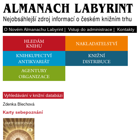
O Novém Almanachu Labyrint
|
Vstup do administrace
|
Kontakty
Vyhledávání v knižní databázi
Zdenka Blechová
Karty sebepoznání