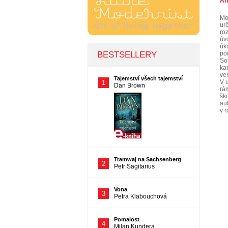
An
Mo
ur
ro
úv
úk
po
Sou
kar
ve
V 
rá
šk
au
v 