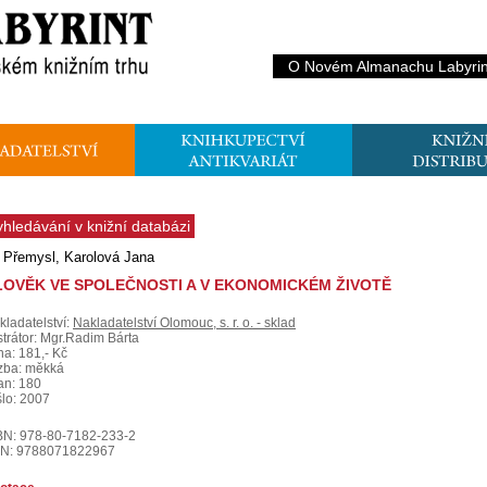
O Novém Almanachu Labyrin
yhledávání v knižní databázi
l Přemysl, Karolová Jana
LOVĚK VE SPOLEČNOSTI A V EKONOMICKÉM ŽIVOTĚ
kladatelství:
Nakladatelství Olomouc, s. r. o. - sklad
strátor: Mgr.Radim Bárta
na: 181,- Kč
zba: měkká
ran: 180
šlo: 2007
BN: 978-80-7182-233-2
N: 9788071822967