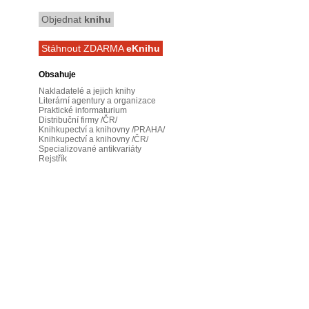
Objednat
knihu
Stáhnout ZDARMA
eKnihu
Obsahuje
Nakladatelé a jejich knihy
Literární agentury a organizace
Praktické informaturium
Distribuční firmy /ČR/
Knihkupectví a knihovny /PRAHA/
Knihkupectví a knihovny /ČR/
Specializované antikvariáty
Rejstřík