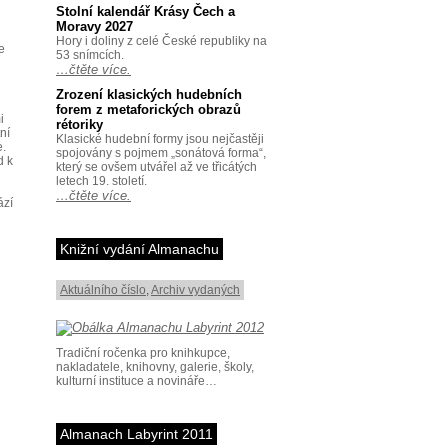
Stolní kalendář Krásy Čech a
Moravy 2027
Hory i doliny z celé České republiky na
e
53 snímcích.
…čtěte více.
Zrození klasických hudebních
forem z metaforických obrazů
i
rétoriky
ní
Klasické hudební formy jsou nejčastěji
e.
spojovány s pojmem „sonátová forma“,
d k
který se ovšem utvářel až ve třicátých
letech 19. století.
…čtěte více.
ází
Knižní vydání Almanachu
Aktuálního číslo
,
Archiv vydaných
Tradiční ročenka pro knihkupce,
nakladatele, knihovny, galerie, školy,
kulturní instituce a novináře…
Almanach Labyrint 2011