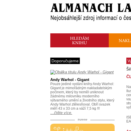
Doporučujeme
V
Ši
Č
Andy Warhol - Gigant
Pouze jediné vydání knihy Andy Warhol:
Na
Gigant je mimořádným nakladatelským
Ilu
počinem, který by neměl uniknout
ce
žádnému milovníku moderního
va
výtvarného umění a životního stylu, který
st
Andy Warhol ztělesňoval. Obří svazek
vy
měří 43 x 33 cm a váží 7,5 kg !!!
…čtěte více.
IS
inzerce
EA