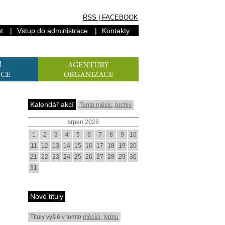
RSS
|
FACEBOOK
t
|
Vstup do administrace
|
Kontakty
Kalendář akcí
Tento měsíc
,
Archiv
srpen 2026
1
2
3
4
5
6
7
8
9
10
11
12
13
14
15
16
17
18
19
20
21
22
23
24
25
26
27
28
29
30
31
Nové tituly
Tituly vyšlé v tomto
měsíci
,
týdnu