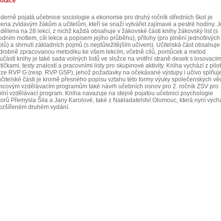
otace
derně pojatá učebnice sociologie a ekonomie pro druhý ročník středních škol je
čena zvídavým žákům a učitelům, kteří se snaží vytvářet zajímavé a pestré hodiny. J
zdělena na 28 lekcí, z nichž každá obsahuje v žákovské části knihy žákovský list (s
odním mottem, cíli lekce a popisem jejího průběhu), přílohy (pro plnění jednotlivých
olů) a shrnutí základních pojmů (s nejdůležitějším učivem). Učitelská část obsahuje
drobně zpracovanou metodiku ke všem lekcím, včetně cílů, pomůcek a metod.
částí knihy je také sada volných listů ve složce na vnitřní straně desek s losovacím
tičkami, testy znalostí a pracovními listy pro skupinové aktivity. Kniha vychází z pilot
rze RVP G (resp. RVP GSP), jehož požadavky na očekávané výstupy i učivo splňuj
učitelské části je kromě přesného popisu vztahu této formy výuky společenských vě
mcovým vzdělávacím programům také návrh učebních osnov pro 2. ročník ZSV pro
olní vzdělávací program. Kniha navazuje na stejně pojatou učebnici psychologie
torů Přemysla Šila a Jany Karolové, také z Nakladatelství Olomouc, která nyní vych
rozšířeném druhém vydání.