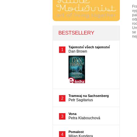
Fr
vy
pai
od
ro
Um
se 
nej