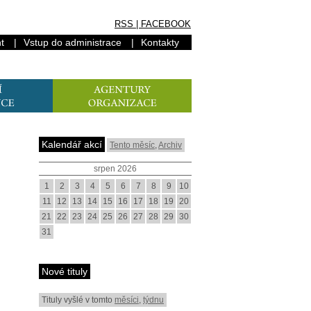
RSS
|
FACEBOOK
t
|
Vstup do administrace
|
Kontakty
Kalendář akcí
Tento měsíc
,
Archiv
srpen 2026
1
2
3
4
5
6
7
8
9
10
11
12
13
14
15
16
17
18
19
20
21
22
23
24
25
26
27
28
29
30
31
Nové tituly
Tituly vyšlé v tomto
měsíci
,
týdnu