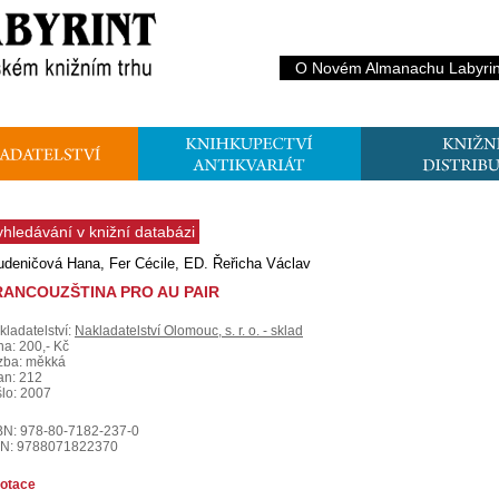
O Novém Almanachu Labyrin
yhledávání v knižní databázi
udeničová Hana, Fer Cécile, ED. Řeřicha Václav
RANCOUZŠTINA PRO AU PAIR
kladatelství:
Nakladatelství Olomouc, s. r. o. - sklad
na: 200,- Kč
zba: měkká
ran: 212
šlo: 2007
BN: 978-80-7182-237-0
N: 9788071822370
otace