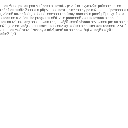
ancouzština pro au pair s frázemi a slovníky je vaším jazykovým průvodcem, od
plnění formuláře žádosti a příjezdu do hostitelské rodiny po každodenní povinnosti
r, včetně buzení dětí, snídaně, odchodu do školy, domácích prací, přípravy jídla a
poledního a večerního programu dětí. ? Je podrobně zkontrolována a doplněna
dilou mluvčí tak, aby obsahovala i nejnovější slovní zásobu nezbytnou pro au pair. 
ožňuje efektivněji komunikovat francouzsky s dětmi a hostitelskou rodinou. ? Sklá
z francouzské slovní zásoby a frází, které au pair považují za nejčastější a
důležitější.