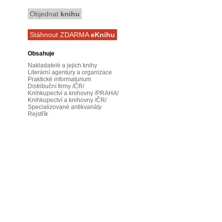
Objednat
knihu
Stáhnout ZDARMA
eKnihu
Obsahuje
Nakladatelé a jejich knihy
Literární agentury a organizace
Praktické informaturium
Distribuční firmy /ČR/
Knihkupectví a knihovny /PRAHA/
Knihkupectví a knihovny /ČR/
Specializované antikvariáty
Rejstřík