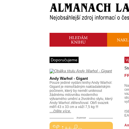
Doporučujeme
V
St
F
Andy Warhol - Gigant
Pouze jediné vydání knihy Andy Warhol:
Na
Gigant je mimořádným nakladatelským
ce
počinem, který by neměl uniknout
va
žádnému milovníku moderního
st
výtvarného umění a životního stylu, který
vy
Andy Warhol ztělesňoval. Obří svazek
měří 43 x 33 cm a váží 7,5 kg !!!
…čtěte více.
IS
EA
inzerce
An