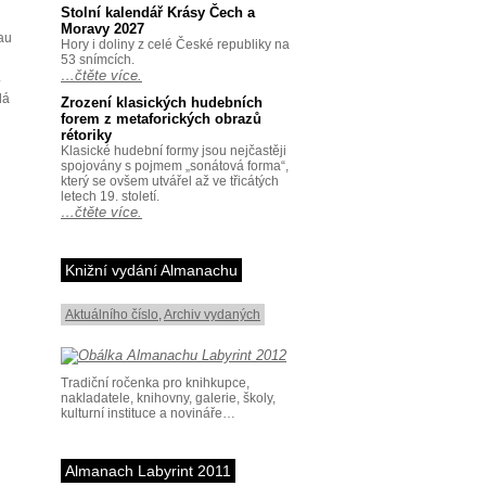
Stolní kalendář Krásy Čech a
Moravy 2027
 au
Hory i doliny z celé České republiky na
53 snímcích.
…čtěte více.
?
dá
Zrození klasických hudebních
forem z metaforických obrazů
rétoriky
Klasické hudební formy jsou nejčastěji
spojovány s pojmem „sonátová forma“,
který se ovšem utvářel až ve třicátých
letech 19. století.
…čtěte více.
Knižní vydání Almanachu
Aktuálního číslo
,
Archiv vydaných
Tradiční ročenka pro knihkupce,
nakladatele, knihovny, galerie, školy,
kulturní instituce a novináře…
Almanach Labyrint 2011