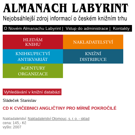
O Novém Almanachu Labyrint
|
Vstup do administrace
|
Kontakty
Vyhledávání v knižní databázi
Sládeček Stanislav
CD K CVIČEBNICI ANGLIČTINY PRO MÍRNĚ POKROČILÉ
Nakladatelství:
Nakladatelství Olomouc, s. r. o. - sklad
cena: 145,- Kč
vyšlo: 2007