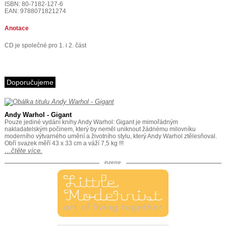
ISBN: 80-7182-127-6
EAN: 9788071821274
Anotace
CD je společné pro 1. i 2. část
Doporučujeme
Andy Warhol - Gigant
Pouze jediné vydání knihy Andy Warhol: Gigant je mimořádným
nakladatelským počinem, který by neměl uniknout žádnému milovníku
moderního výtvarného umění a životního stylu, který Andy Warhol ztělesňoval.
Obří svazek měří 43 x 33 cm a váží 7,5 kg !!!
…čtěte více.
inzerce