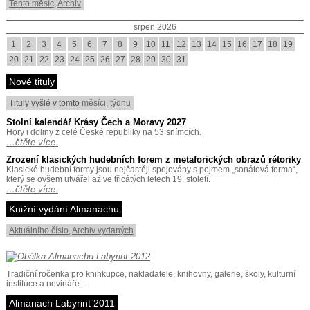
Tento měsíc
,
Archiv
srpen 2026
1
2
3
4
5
6
7
8
9
10
11
12
13
14
15
16
17
18
19
20
21
22
23
24
25
26
27
28
29
30
31
Nové tituly
Tituly vyšlé v tomto
měsíci
,
týdnu
Stolní kalendář Krásy Čech a Moravy 2027
Hory i doliny z celé České republiky na 53 snímcích.
…čtěte více.
Zrození klasických hudebních forem z metaforických obrazů rétoriky
Klasické hudební formy jsou nejčastěji spojovány s pojmem „sonátová forma“,
který se ovšem utvářel až ve třicátých letech 19. století.
…čtěte více.
Knižní vydání Almanachu
Aktuálního číslo
,
Archiv vydaných
Tradiční ročenka pro knihkupce, nakladatele, knihovny, galerie, školy, kulturní
instituce a novináře…
Almanach Labyrint 2011