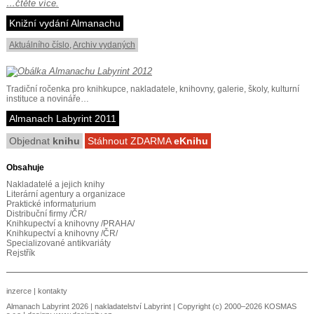
…čtěte více.
Knižní vydání Almanachu
Aktuálního číslo
,
Archiv vydaných
Tradiční ročenka pro knihkupce, nakladatele, knihovny, galerie, školy, kulturní
instituce a novináře…
Almanach Labyrint 2011
Objednat
knihu
Stáhnout ZDARMA
eKnihu
Obsahuje
Nakladatelé a jejich knihy
Literární agentury a organizace
Praktické informaturium
Distribuční firmy /ČR/
Knihkupectví a knihovny /PRAHA/
Knihkupectví a knihovny /ČR/
Specializované antikvariáty
Rejstřík
inzerce
|
kontakty
Almanach Labyrint 2026 |
nakladatelství Labyrint
| Copyright (c) 2000–2026 KOSMAS