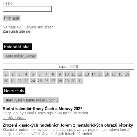
Heslo:
Nemáte svůj uživatelský účet?
Zaregistrujte se!
Kalendář akcí
Tento měsíc
,
Archiv
srpen 2026
1
2
3
4
5
6
7
8
9
10
11
12
13
14
15
16
17
18
19
20
21
22
23
24
25
26
27
28
29
30
31
Nové tituly
Tituly vyšlé v tomto
měsíci
,
týdnu
Stolní kalendář Krásy Čech a Moravy 2027
Hory i doliny z celé České republiky na 53 snímcích.
…čtěte více.
Zrození klasických hudebních forem z metaforických obrazů rétoriky
Klasické hudební formy jsou nejčastěji spojovány s pojmem „sonátová forma“,
který se ovšem utvářel až ve třicátých letech 19. století.