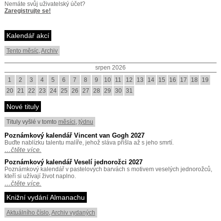
Nemáte svůj uživatelský účet?
Zaregistrujte se!
Kalendář akcí
Tento měsíc
,
Archiv
srpen 2026
1
2
3
4
5
6
7
8
9
10
11
12
13
14
15
16
17
18
19
20
21
22
23
24
25
26
27
28
29
30
31
Nové tituly
Tituly vyšlé v tomto
měsíci
,
týdnu
Poznámkový kalendář Vincent van Gogh 2027
Buďte nablízku talentu malíře, jehož sláva přišla až s jeho smrtí.
…čtěte více.
Poznámkový kalendář Veselí jednorožci 2027
Poznámkový kalendář v pastelových barvách s motivem veselých jednorožců,
kteří si užívají život naplno.
…čtěte více.
Knižní vydání Almanachu
Aktuálního číslo
,
Archiv vydaných