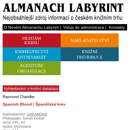
O Novém Almanachu Labyrint
|
Vstup do administrace
|
Kontakty
Vyhledávání v knižní databázi
Raymond Chandler
Spanish Blood / Španělská krev
Nakladatelství:
GARAMOND
Překladatel: Tomáš Korbař
cena: 149,- Kč
vazba: brožovaná