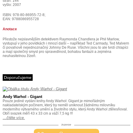
stran: 144
vyšlo: 2007
ISBN: 978-80-86955-72-8;
EAN: 9788086955728
Anotace
Přestože nejslavnějším detektivem Raymonda Chandlera je Phil Marlow,
vystupují v jeho povídkách i mnozí další – například Ted Carmady, Ted Malvern
či povahově nejednoznačný Johnny De Ruse. Všichni jsou to ale tvrdí chlapíci
a mají společný smysl pro spravedlnost, bohatou fantazii a zejména
neuhasitelnou žízeň.
Doporučujeme
Andy Warhol - Gigant
Pouze jediné vydání knihy Andy Warhol: Gigant je mimořádným
nakladatelským počinem, který by neměl uniknout žádnému milovníku
moderního výtvarného umění a životního stylu, který Andy Warhol ztělesňoval.
Obří svazek měří 43 x 33 cm a váží 7,5 kg !!!
…čtěte více.
inzerce