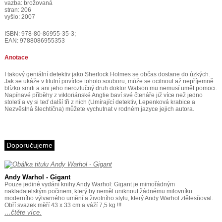
vazba: brožovaná
stran: 206
vyšlo: 2007
ISBN: 978-80-86955-35-3;
EAN: 9788086955353
Anotace
I takový geniální detektiv jako Sherlock Holmes se občas dostane do úzkých.
Jak se ukáže v titulní povídce tohoto souboru, může se ocitnout až nepříjemně
blízko smrti a ani jeho nerozlučný druh doktor Watson mu nemusí umět pomoci.
Napínavé příběhy z viktoriánské Anglie baví své čtenáře již více než jedno
století a vy si teď další tři z nich (Umírající detektiv, Lepenková krabice a
Nezvěstná šlechtična) můžete vychutnat v rodném jazyce jejich autora.
Doporučujeme
Andy Warhol - Gigant
Pouze jediné vydání knihy Andy Warhol: Gigant je mimořádným
nakladatelským počinem, který by neměl uniknout žádnému milovníku
moderního výtvarného umění a životního stylu, který Andy Warhol ztělesňoval.
Obří svazek měří 43 x 33 cm a váží 7,5 kg !!!
…čtěte více.