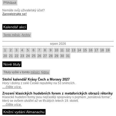
Nemáte svůj uživatelský účet?
Zaregistrujte se!
Kalendář akcí
Tento měsíc
,
Archiv
srpen 2026
1
2
3
4
5
6
7
8
9
10
11
12
13
14
15
16
17
18
19
20
21
22
23
24
25
26
27
28
29
30
31
Nové tituly
Tituly vyšlé v tomto
měsíci
,
týdnu
Stolní kalendář Krásy Čech a Moravy 2027
Hory i doliny z celé České republiky na 53 snímcích.
…čtěte více.
Zrození klasických hudebních forem z metaforických obrazů rétoriky
Klasické hudební formy jsou nejčastěji spojovány s pojmem „sonátová forma“,
který se ovšem utvářel až ve třicátých letech 19. století.
…čtěte více.
Knižní vydání Almanachu