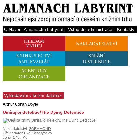
O Novém Almanachu Labyrint
|
Vstup do administrace
|
Kontakty
Vyhledávání v knižní databázi
Arthur Conan Doyle
Umírající detektiv/The Dying Detective
Nakladatelství:
GARAMOND
Překladatel: Eva Kondrysová
cena: 149,- Kč