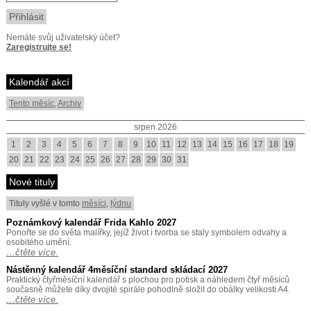
Nemáte svůj uživatelský účet?
Zaregistrujte se!
Kalendář akcí
Tento měsíc
,
Archiv
srpen 2026
1
2
3
4
5
6
7
8
9
10
11
12
13
14
15
16
17
18
19
20
21
22
23
24
25
26
27
28
29
30
31
Nové tituly
Tituly vyšlé v tomto
měsíci
,
týdnu
Poznámkový kalendář Frida Kahlo 2027
Ponořte se do světa malířky, jejíž život i tvorba se staly symbolem odvahy a
osobitého umění.
…čtěte více.
Nástěnný kalendář 4měsíční standard skládací 2027
Praktický čtyřměsíční kalendář s plochou pro potisk a náhledem čtyř měsíců
současně můžete díky dvojité spirále pohodlně složit do obálky velikosti A4.
…čtěte více.