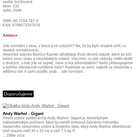
vazba: brožovaná
stran: 232
vyšlo: 2006
ISBN: 80-7254-787-9
EAN: 9788072547876
Anotace
Jste normální v sexu, v lásce a ve vztazích? Ne, že by bylo snadné určit, co
vlastně normálnost je…
Americká autorka Bernice Kanner předkládá třicet okruhů otázek, které se točí
kolem sexu, lásky a mezilidských vztahů. Všechno, co jste vždycky chtěli vědět
o druhých, a báli jste se zeptat. Jsme zcela předvídatelní? Nebo překvapujeme
a boříme všeobecně rozšířené mýty? Podívejte se sami, nakolik se shodnete s
většinou lidí. A sami usuďte, jestli… jste normální.
Doporučujeme
Andy Warhol - Gigant
Pouze jediné vydání knihy Andy Warhol: Gigant je mimořádným
nakladatelským počinem, který by neměl uniknout žádnému milovníku
moderního výtvarného umění a životního stylu, který Andy Warhol ztělesňoval.
Obří svazek měří 43 x 33 cm a váží 7,5 kg !!!
…čtěte více.