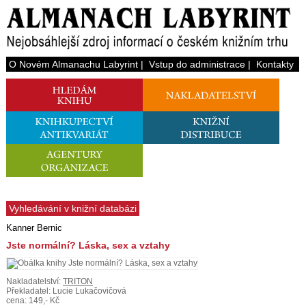
O Novém Almanachu Labyrint
|
Vstup do administrace
|
Kontakty
Vyhledávání v knižní databázi
Kanner Bernic
Jste normální? Láska, sex a vztahy
Nakladatelství:
TRITON
Překladatel: Lucie Lukačovičová
cena: 149,- Kč