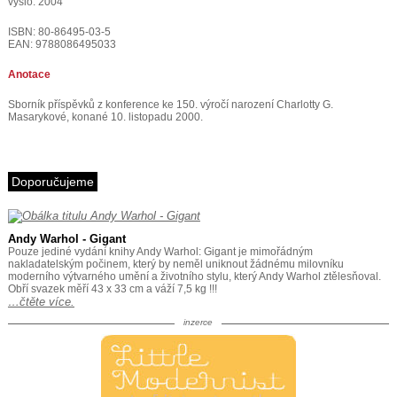
vyšlo: 2004
ISBN: 80-86495-03-5
EAN: 9788086495033
Anotace
Sborník příspěvků z konference ke 150. výročí narození Charlotty G.
Masarykové, konané 10. listopadu 2000.
Doporučujeme
Andy Warhol - Gigant
Pouze jediné vydání knihy Andy Warhol: Gigant je mimořádným
nakladatelským počinem, který by neměl uniknout žádnému milovníku
moderního výtvarného umění a životního stylu, který Andy Warhol ztělesňoval.
Obří svazek měří 43 x 33 cm a váží 7,5 kg !!!
…čtěte více.
inzerce