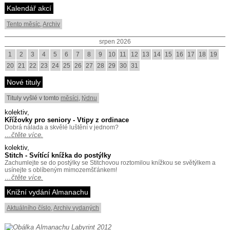
Kalendář akcí
Tento měsíc
,
Archiv
srpen 2026
1
2
3
4
5
6
7
8
9
10
11
12
13
14
15
16
17
18
19
20
21
22
23
24
25
26
27
28
29
30
31
Nové tituly
Tituly vyšlé v tomto
měsíci
,
týdnu
kolektiv,
Křížovky pro seniory - Vtipy z ordinace
Dobrá nálada a skvělé luštění v jednom?
…čtěte více.
kolektiv,
Stitch - Svítící knížka do postýlky
Zachumlejte se do postýlky se Stitchovou roztomilou knížkou se světýlkem a
usínejte s oblíbeným mimozemšťánkem!
…čtěte více.
Knižní vydání Almanachu
Aktuálního číslo
,
Archiv vydaných