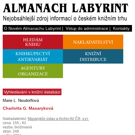
O Novém Almanachu Labyrint
|
Vstup do administrace
|
Kontakty
Vyhledávání v knižní databázi
Marie L. Neudorflová
Charlotta G. Masaryková
Nakladatelství:
Masarykův ústav a Archiv AV ČR, v.v.i.
cena: 155,- Kč
vazba: brožovaná
stran: 248