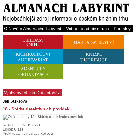
O Novém Almanachu Labyrint
|
Vstup do administrace
|
Kontakty
Vyhledávání v knižní databázi
Jan Burkeová
18 - Sbírka detektivních povídek
Nakladatelství:
BB ART
Edice: Class
Překladatel: Jaroslava Kočová