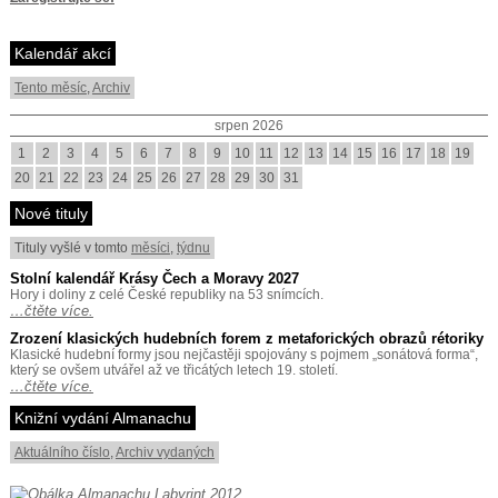
Kalendář akcí
Tento měsíc
,
Archiv
srpen 2026
1
2
3
4
5
6
7
8
9
10
11
12
13
14
15
16
17
18
19
20
21
22
23
24
25
26
27
28
29
30
31
Nové tituly
Tituly vyšlé v tomto
měsíci
,
týdnu
Stolní kalendář Krásy Čech a Moravy 2027
Hory i doliny z celé České republiky na 53 snímcích.
…čtěte více.
Zrození klasických hudebních forem z metaforických obrazů rétoriky
Klasické hudební formy jsou nejčastěji spojovány s pojmem „sonátová forma“,
který se ovšem utvářel až ve třicátých letech 19. století.
…čtěte více.
Knižní vydání Almanachu
Aktuálního číslo
,
Archiv vydaných