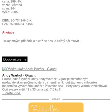
cena: 199,- Kč
vazba: vázaná
stran: 344
vyšlo: 2005
ISBN: 80-7341-645-X
EAN: 9788073416454
Anotace
18 tajemných příběhů, o nichž se dosud každý bál mluvit...
Doporučujeme
Andy Warhol - Gigant
Pouze jediné vydání knihy Andy Warhol: Gigant je mimořádným
nakladatelským počinem, který by neměl uniknout žádnému milovníku
moderního výtvarného umění a životního stylu, který Andy Warhol ztělesňoval.
Obří svazek měří 43 x 33 cm a váží 7,5 kg !!!
…čtěte více.
inzerce