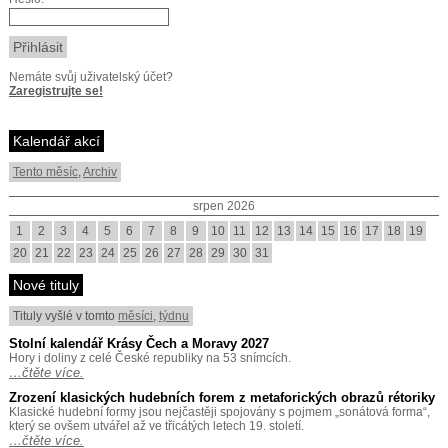
Nemáte svůj uživatelský účet?
Zaregistrujte se!
Kalendář akcí
Tento měsíc
,
Archiv
srpen 2026
1
2
3
4
5
6
7
8
9
10
11
12
13
14
15
16
17
18
19
20
21
22
23
24
25
26
27
28
29
30
31
Nové tituly
Tituly vyšlé v tomto
měsíci
,
týdnu
Stolní kalendář Krásy Čech a Moravy 2027
Hory i doliny z celé České republiky na 53 snímcích.
…čtěte více.
Zrození klasických hudebních forem z metaforických obrazů rétoriky
Klasické hudební formy jsou nejčastěji spojovány s pojmem „sonátová forma“,
který se ovšem utvářel až ve třicátých letech 19. století.
…čtěte více.