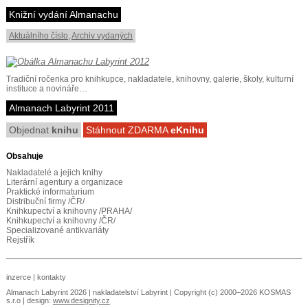
Knižní vydání Almanachu
Aktuálního číslo
,
Archiv vydaných
Tradiční ročenka pro knihkupce, nakladatele, knihovny, galerie, školy, kulturní
instituce a novináře…
Almanach Labyrint 2011
Objednat
knihu
Stáhnout ZDARMA
eKnihu
Obsahuje
Nakladatelé a jejich knihy
Literární agentury a organizace
Praktické informaturium
Distribuční firmy /ČR/
Knihkupectví a knihovny /PRAHA/
Knihkupectví a knihovny /ČR/
Specializované antikvariáty
Rejstřík
inzerce
|
kontakty
Almanach Labyrint 2026 |
nakladatelství Labyrint
| Copyright (c) 2000–2026 KOSMAS
s.r.o | design:
www.designity.cz