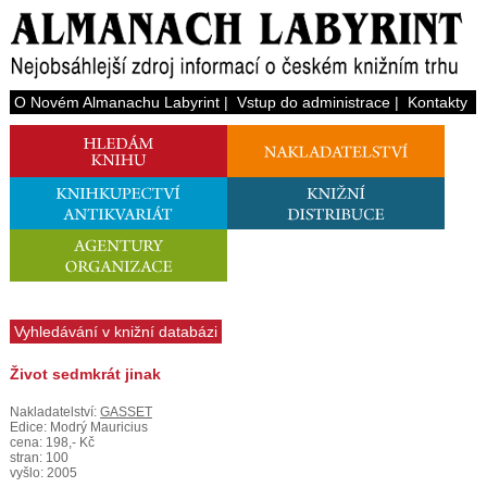
O Novém Almanachu Labyrint
|
Vstup do administrace
|
Kontakty
Vyhledávání v knižní databázi
Život sedmkrát jinak
Nakladatelství:
GASSET
Edice: Modrý Mauricius
cena: 198,- Kč
stran: 100
vyšlo: 2005