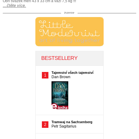
Obří svazek měří 43 x 33 cm a váží 7,5 kg !!!
…čtěte více.
inzerce