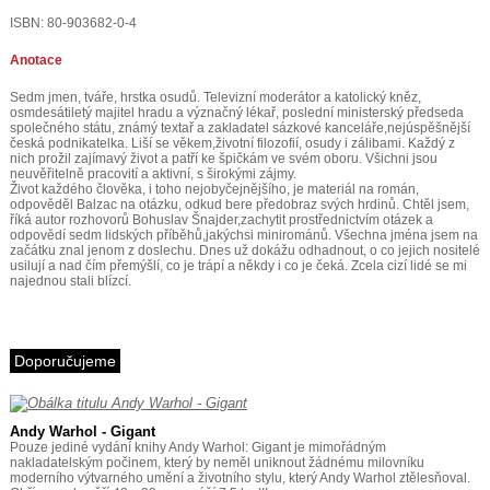
ISBN: 80-903682-0-4
Anotace
Sedm jmen, tváře, hrstka osudů. Televizní moderátor a katolický kněz,
osmdesátiletý majitel hradu a význačný lékař, poslední ministerský předseda
společného státu, známý textař a zakladatel sázkové kanceláře,nejúspěšnější
česká podnikatelka. Liší se věkem,životní filozofií, osudy i zálibami. Každý z
nich prožil zajímavý život a patří ke špičkám ve svém oboru. Všichni jsou
neuvěřitelně pracovití a aktivní, s širokými zájmy.
Život každého člověka, i toho nejobyčejnějšího, je materiál na román,
odpověděl Balzac na otázku, odkud bere předobraz svých hrdinů. Chtěl jsem,
říká autor rozhovorů Bohuslav Šnajder,zachytit prostřednictvím otázek a
odpovědí sedm lidských příběhů,jakýchsi minirománů. Všechna jména jsem na
začátku znal jenom z doslechu. Dnes už dokážu odhadnout, o co jejich nositelé
usilují a nad čím přemýšlí, co je trápí a někdy i co je čeká. Zcela cizí lidé se mi
najednou stali blízcí.
Doporučujeme
Andy Warhol - Gigant
Pouze jediné vydání knihy Andy Warhol: Gigant je mimořádným
nakladatelským počinem, který by neměl uniknout žádnému milovníku
moderního výtvarného umění a životního stylu, který Andy Warhol ztělesňoval.