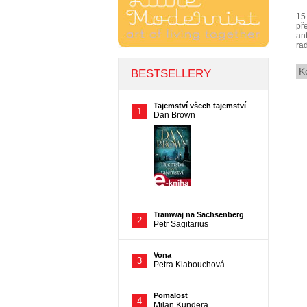
15
př
ant
rad
K