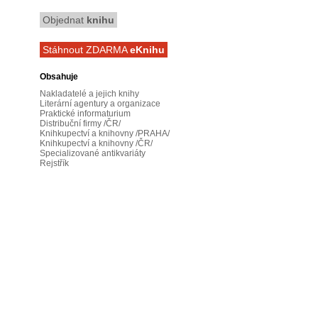
Objednat
knihu
Stáhnout ZDARMA
eKnihu
Obsahuje
Nakladatelé a jejich knihy
Literární agentury a organizace
Praktické informaturium
Distribuční firmy /ČR/
Knihkupectví a knihovny /PRAHA/
Knihkupectví a knihovny /ČR/
Specializované antikvariáty
Rejstřík