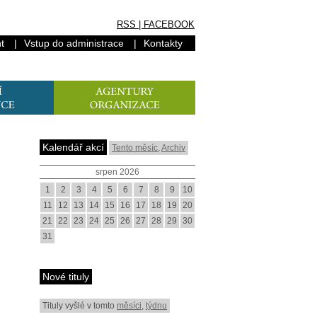
RSS
|
FACEBOOK
t
|
Vstup do administrace
|
Kontakty
Kalendář akcí
Tento měsíc
,
Archiv
srpen 2026
1
2
3
4
5
6
7
8
9
10
11
12
13
14
15
16
17
18
19
20
21
22
23
24
25
26
27
28
29
30
31
Nové tituly
Tituly vyšlé v tomto
měsíci
,
týdnu