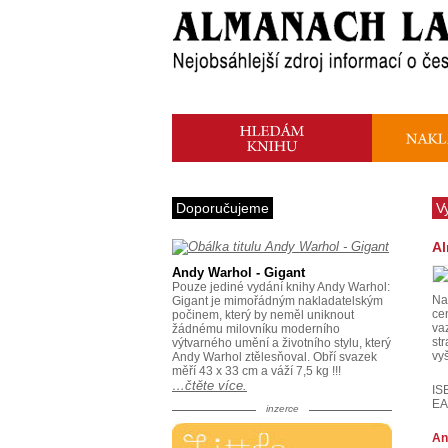
Doporučujeme
V
Al
Andy Warhol - Gigant
Pouze jediné vydání knihy Andy Warhol:
Na
Gigant je mimořádným nakladatelským
ce
počinem, který by neměl uniknout
va
žádnému milovníku moderního
st
výtvarného umění a životního stylu, který
vy
Andy Warhol ztělesňoval. Obří svazek
měří 43 x 33 cm a váží 7,5 kg !!!
…čtěte více.
IS
EA
inzerce
An