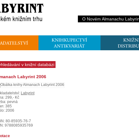
O Novém Almanachu Labyrin
yhledávání v knižní databázi
manach Labyrint 2006
kladatelství:
Labyrint
na: 299,- Kč
zba: pevná
ran: 385
šlo: 2006
BN: 80-85935-76-7
N: 9788085935769
otace