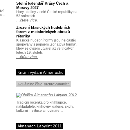
Stolní kalendář Krásy Čech a
Moravy 2027
ví,
Hory i doliny z celé České republiky na
um –
53 snímcích.
…čtěte více.
Zrození klasických hudebních
forem z metaforických obrazů
rétoriky
Klasické hudební formy jsou nejčastěji
spojovány s pojmem „sonátová forma“,
který se ovšem utvářel až ve třicátých
letech 19. století.
…čtěte více.
Knižní vydání Almanachu
Aktuálního číslo
,
Archiv vydaných
Tradiční ročenka pro knihkupce,
nakladatele, knihovny, galerie, školy,
kulturní instituce a novináře…
Almanach Labyrint 2011