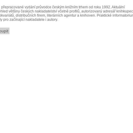
. přepracované vydání průvodce českým knižním trhem od roku 1992. Aktuální
ehled většiny českých nakladatelství včetně profilů, autorizovaný adresář knihkupect
ikvariátů, distribučních firem, literárních agentur a knihoven. Praktické informatori
y pro začínající nakladatele i autory.
oupit