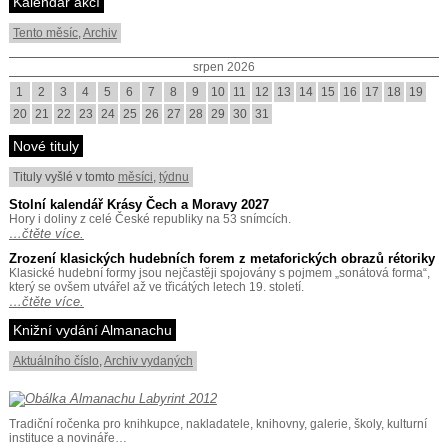
Kalendář akcí
Tento měsíc
,
Archiv
srpen 2026
1
2
3
4
5
6
7
8
9
10
11
12
13
14
15
16
17
18
19
20
21
22
23
24
25
26
27
28
29
30
31
Nové tituly
Tituly vyšlé v tomto
měsíci
,
týdnu
Stolní kalendář Krásy Čech a Moravy 2027
Hory i doliny z celé České republiky na 53 snímcích.
…čtěte více.
Zrození klasických hudebních forem z metaforických obrazů rétoriky
Klasické hudební formy jsou nejčastěji spojovány s pojmem „sonátová forma“,
který se ovšem utvářel až ve třicátých letech 19. století.
…čtěte více.
Knižní vydání Almanachu
Aktuálního číslo
,
Archiv vydaných
Tradiční ročenka pro knihkupce, nakladatele, knihovny, galerie, školy, kulturní
instituce a novináře…