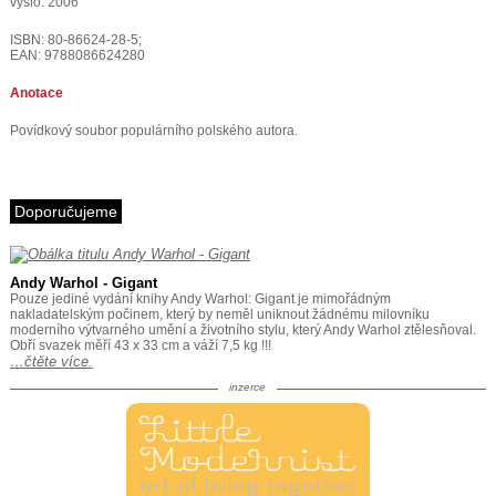
vyšlo: 2006
ISBN: 80-86624-28-5;
EAN: 9788086624280
Anotace
Povídkový soubor populárního polského autora.
Doporučujeme
Andy Warhol - Gigant
Pouze jediné vydání knihy Andy Warhol: Gigant je mimořádným
nakladatelským počinem, který by neměl uniknout žádnému milovníku
moderního výtvarného umění a životního stylu, který Andy Warhol ztělesňoval.
Obří svazek měří 43 x 33 cm a váží 7,5 kg !!!
…čtěte více.
inzerce