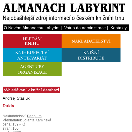
O Novém Almanachu Labyrint
|
Vstup do administrace
|
Kontakty
Vyhledávání v knižní databázi
Andrzej Stasiuk
Dukla
Nakladatelství:
Periplum
Překladatel: Jolanta Kaminská
cena: 139,- Kč
stran: 150