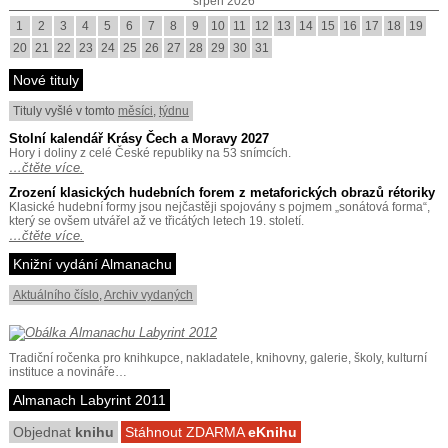
srpen 2026
1
2
3
4
5
6
7
8
9
10
11
12
13
14
15
16
17
18
19
20
21
22
23
24
25
26
27
28
29
30
31
Nové tituly
Tituly vyšlé v tomto
měsíci
,
týdnu
Stolní kalendář Krásy Čech a Moravy 2027
Hory i doliny z celé České republiky na 53 snímcích.
…čtěte více.
Zrození klasických hudebních forem z metaforických obrazů rétoriky
Klasické hudební formy jsou nejčastěji spojovány s pojmem „sonátová forma“,
který se ovšem utvářel až ve třicátých letech 19. století.
…čtěte více.
Knižní vydání Almanachu
Aktuálního číslo
,
Archiv vydaných
Tradiční ročenka pro knihkupce, nakladatele, knihovny, galerie, školy, kulturní
instituce a novináře…
Almanach Labyrint 2011
Objednat
knihu
Stáhnout ZDARMA
eKnihu