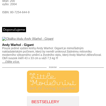
stran: 200
vyšlo: 2004
ISBN: 80-7254-644-9
Doporučujeme
Andy Warhol - Gigant
Pouze jediné vydání knihy Andy Warhol: Gigant je mimořádným
nakladatelským počinem, který by neměl uniknout žádnému milovníku
moderního výtvarného umění a životního stylu, který Andy Warhol ztělesňoval.
Obří svazek měří 43 x 33 cm a váží 7,5 kg !!!
…čtěte více.
inzerce