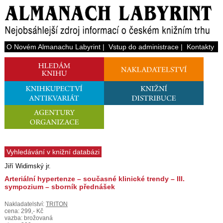
O Novém Almanachu Labyrint
|
Vstup do administrace
|
Kontakty
Vyhledávání v knižní databázi
Jiří Widimský jr.
Arteriální hypertenze – současné klinické trendy – III.
sympozium – sborník přednášek
Nakladatelství:
TRITON
cena: 299,- Kč
vazba: brožovaná