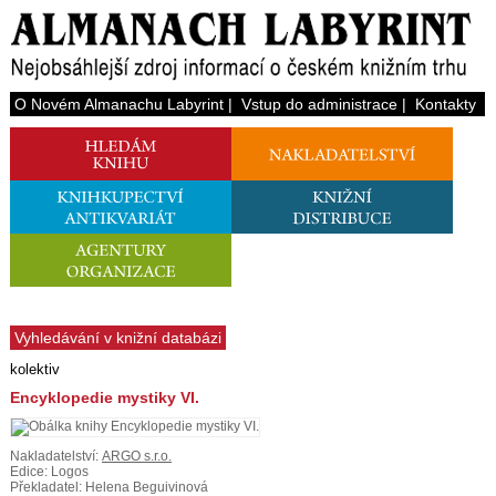
O Novém Almanachu Labyrint
|
Vstup do administrace
|
Kontakty
Vyhledávání v knižní databázi
kolektiv
Encyklopedie mystiky VI.
Nakladatelství:
ARGO s.r.o.
Edice: Logos
Překladatel: Helena Beguivinová