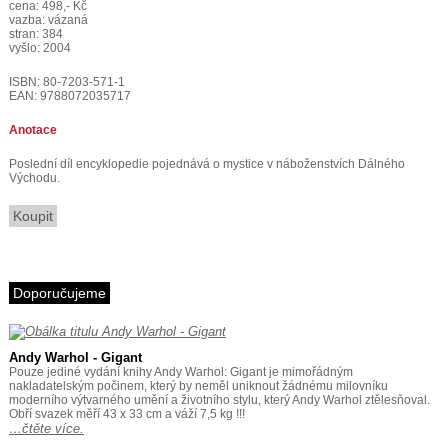
cena: 498,- Kč
vazba: vázaná
stran: 384
vyšlo: 2004
ISBN: 80-7203-571-1
EAN: 9788072035717
Anotace
Poslední díl encyklopedie pojednává o mystice v náboženstvích Dálného
Východu.
Koupit
Doporučujeme
Andy Warhol - Gigant
Pouze jediné vydání knihy Andy Warhol: Gigant je mimořádným
nakladatelským počinem, který by neměl uniknout žádnému milovníku
moderního výtvarného umění a životního stylu, který Andy Warhol ztělesňoval.
Obří svazek měří 43 x 33 cm a váží 7,5 kg !!!
…čtěte více.