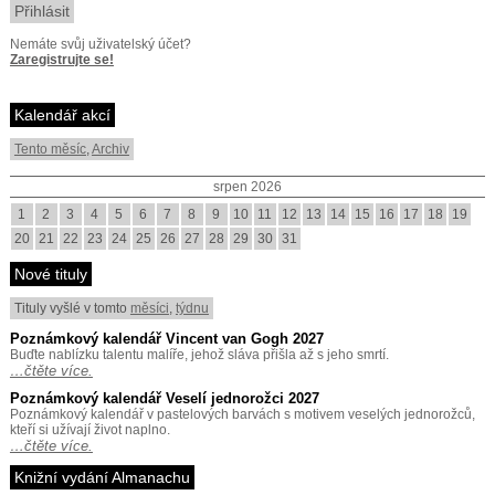
Nemáte svůj uživatelský účet?
Zaregistrujte se!
Kalendář akcí
Tento měsíc
,
Archiv
srpen 2026
1
2
3
4
5
6
7
8
9
10
11
12
13
14
15
16
17
18
19
20
21
22
23
24
25
26
27
28
29
30
31
Nové tituly
Tituly vyšlé v tomto
měsíci
,
týdnu
Poznámkový kalendář Vincent van Gogh 2027
Buďte nablízku talentu malíře, jehož sláva přišla až s jeho smrtí.
…čtěte více.
Poznámkový kalendář Veselí jednorožci 2027
Poznámkový kalendář v pastelových barvách s motivem veselých jednorožců,
kteří si užívají život naplno.
…čtěte více.
Knižní vydání Almanachu