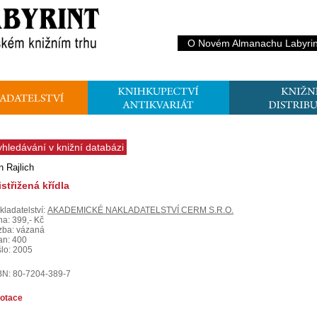
O Novém Almanachu Labyrin
yhledávání v knižní databázi
n Rajlich
istřižená křídla
kladatelství:
AKADEMICKÉ NAKLADATELSTVÍ CERM S.R.O.
na: 399,- Kč
zba: vázaná
ran: 400
šlo: 2005
BN: 80-7204-389-7
otace