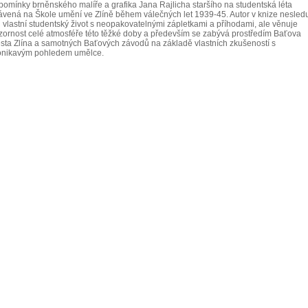
pomínky brněnského malíře a grafika Jana Rajlicha staršího na studentská léta
rávená na Škole umění ve Zlíně během válečných let 1939-45. Autor v knize nesled
n vlastní studentský život s neopakovatelnými zápletkami a příhodami, ale věnuje
zornost celé atmosféře této těžké doby a především se zabývá prostředím Baťova
sta Zlína a samotných Baťových závodů na základě vlastních zkušeností s
onikavým pohledem umělce.