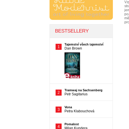
Vz
st
je
po
mě
pr