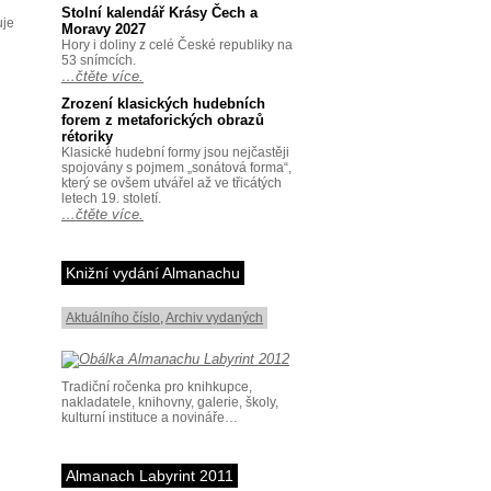
Stolní kalendář Krásy Čech a
uje
Moravy 2027
Hory i doliny z celé České republiky na
53 snímcích.
…čtěte více.
Zrození klasických hudebních
forem z metaforických obrazů
rétoriky
Klasické hudební formy jsou nejčastěji
spojovány s pojmem „sonátová forma“,
který se ovšem utvářel až ve třicátých
letech 19. století.
…čtěte více.
Knižní vydání Almanachu
Aktuálního číslo
,
Archiv vydaných
Tradiční ročenka pro knihkupce,
nakladatele, knihovny, galerie, školy,
kulturní instituce a novináře…
Almanach Labyrint 2011