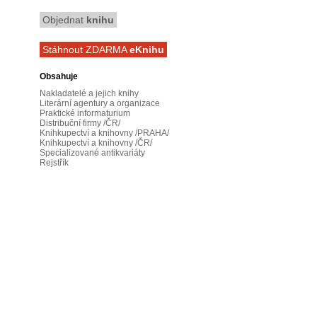
Objednat
knihu
Stáhnout ZDARMA
eKnihu
Obsahuje
Nakladatelé a jejich knihy
Literární agentury a organizace
Praktické informaturium
Distribuční firmy /ČR/
Knihkupectví a knihovny /PRAHA/
Knihkupectví a knihovny /ČR/
Specializované antikvariáty
Rejstřík