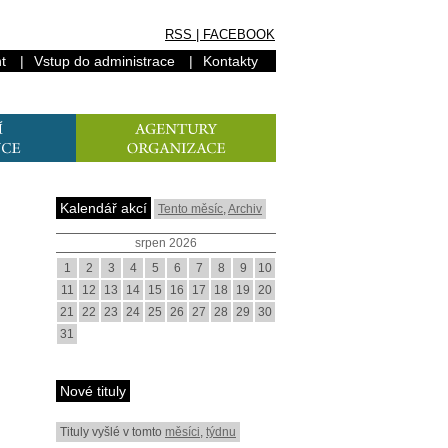
RSS
|
FACEBOOK
t
|
Vstup do administrace
|
Kontakty
Kalendář akcí
Tento měsíc
,
Archiv
srpen 2026
1
2
3
4
5
6
7
8
9
10
11
12
13
14
15
16
17
18
19
20
21
22
23
24
25
26
27
28
29
30
31
Nové tituly
Tituly vyšlé v tomto
měsíci
,
týdnu