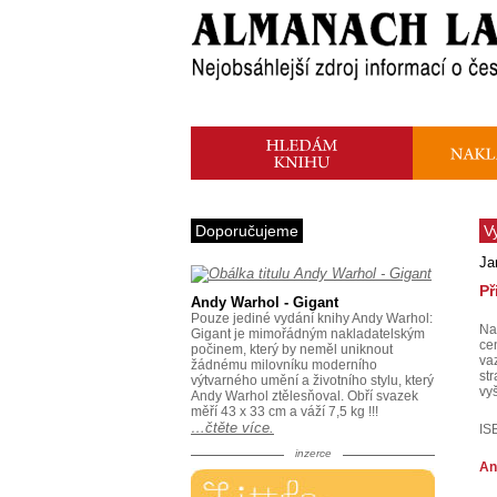
Doporučujeme
V
Ja
Př
Andy Warhol - Gigant
Pouze jediné vydání knihy Andy Warhol:
Na
Gigant je mimořádným nakladatelským
ce
počinem, který by neměl uniknout
va
žádnému milovníku moderního
st
výtvarného umění a životního stylu, který
vy
Andy Warhol ztělesňoval. Obří svazek
měří 43 x 33 cm a váží 7,5 kg !!!
…čtěte více.
IS
inzerce
An