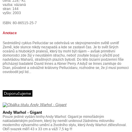
cena: 228,- Kč
vazba: vázaná
stran: 144
vyšlo: 2003
ISBN: 80-86515-25-7
Anotace
Sedmidílný cyklus Pellucidar se odehrává ve stejnojmenném světě uvnitř
Země, kde slunce nikdy nezapadá a kde se zastavil čas. Je to svět širých
oceánů a hlubokých pralesů, který by mohl být rájem – avšak primitivní
domorodci zde žijí v neustálém strachu, neboť zoufale bojují o přežití pod
nadvládou Maharů, strašlivých plazích bytostí. Do této bizarní podzemní říše
přicházejí badatelé David Innes a Abner Perry. A když se Innes zamiluje do
Dian, půvabné a odvážné královny Pellucidaru, rozhodne se, že jí musí pomoci
osvobodit její lid...
Doporučujeme
Andy Warhol - Gigant
Pouze jediné vydání knihy Andy Warhol: Gigant je mimořádným
nakladatelským počinem, který by neměl uniknout žádnému milovníku
moderního výtvarného umění a životního stylu, který Andy Warhol ztělesňoval.
Obří svazek měří 43 x 33 cm a váží 7,5 kg !!!