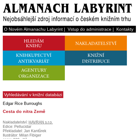
O Novém Almanachu Labyrint
|
Vstup do administrace
|
Kontakty
Vyhledávání v knižní databázi
Edgar Rice Burroughs
Cesta do nitra Země
Nakladatelství:
HAVRAN s.r.o.
Edice: Pellucidar
Překladatel: Jan Kantůrek
Ilustrátor: Milan Fibiger