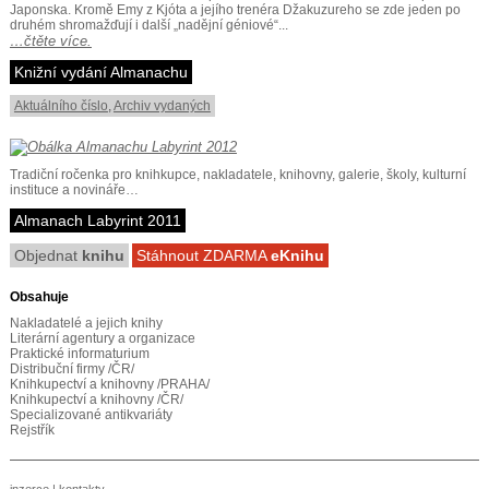
Japonska. Kromě Emy z Kjóta a jejího trenéra Džakuzureho se zde jeden po
druhém shromažďují i další „nadějní géniové“...
…čtěte více.
Knižní vydání Almanachu
Aktuálního číslo
,
Archiv vydaných
Tradiční ročenka pro knihkupce, nakladatele, knihovny, galerie, školy, kulturní
instituce a novináře…
Almanach Labyrint 2011
Objednat
knihu
Stáhnout ZDARMA
eKnihu
Obsahuje
Nakladatelé a jejich knihy
Literární agentury a organizace
Praktické informaturium
Distribuční firmy /ČR/
Knihkupectví a knihovny /PRAHA/
Knihkupectví a knihovny /ČR/
Specializované antikvariáty
Rejstřík