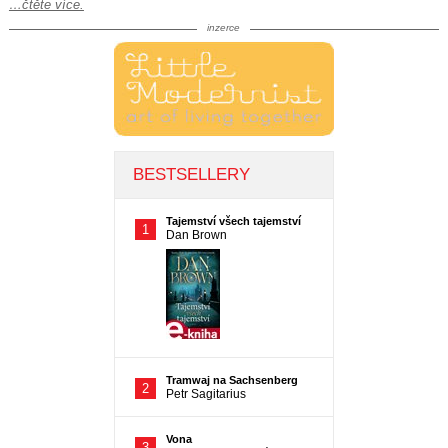
…čtěte více.
inzerce