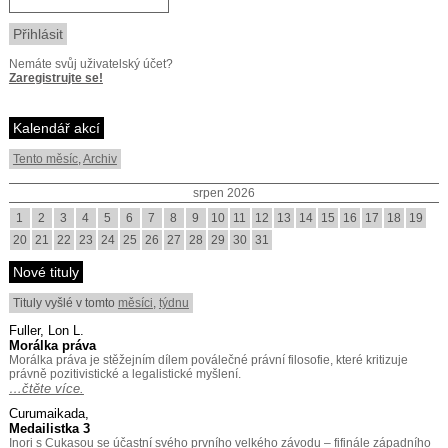
Nemáte svůj uživatelský účet?
Zaregistrujte se!
Kalendář akcí
Tento měsíc
,
Archiv
srpen 2026
1
2
3
4
5
6
7
8
9
10
11
12
13
14
15
16
17
18
19
20
21
22
23
24
25
26
27
28
29
30
31
Nové tituly
Tituly vyšlé v tomto
měsíci
,
týdnu
Fuller, Lon L.
Morálka práva
Morálka práva je stěžejním dílem poválečné právní filosofie, které kritizuje
právně pozitivistické a legalistické myšlení.
…čtěte více.
Curumaikada,
Medailistka 3
Inori s Cukasou se účastní svého prvního velkého závodu – fifinále západního