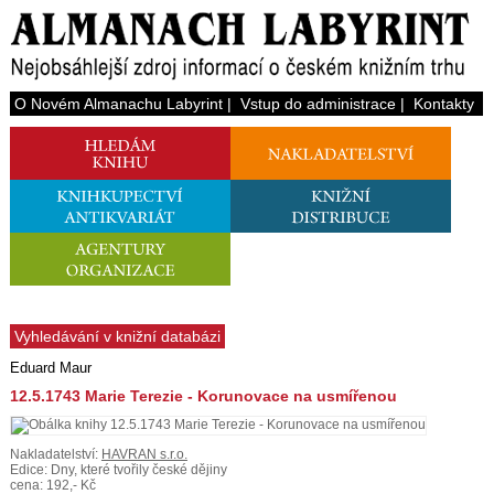
O Novém Almanachu Labyrint
|
Vstup do administrace
|
Kontakty
Vyhledávání v knižní databázi
Eduard Maur
12.5.1743 Marie Terezie - Korunovace na usmířenou
Nakladatelství:
HAVRAN s.r.o.
Edice: Dny, které tvořily české dějiny
cena: 192,- Kč