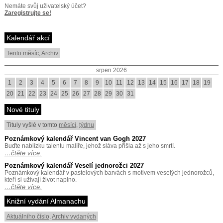
Nemáte svůj uživatelský účet?
Zaregistrujte se!
Kalendář akcí
Tento měsíc
,
Archiv
srpen 2026
1
2
3
4
5
6
7
8
9
10
11
12
13
14
15
16
17
18
19
20
21
22
23
24
25
26
27
28
29
30
31
Nové tituly
Tituly vyšlé v tomto
měsíci
,
týdnu
Poznámkový kalendář Vincent van Gogh 2027
Buďte nablízku talentu malíře, jehož sláva přišla až s jeho smrtí.
…čtěte více.
Poznámkový kalendář Veselí jednorožci 2027
Poznámkový kalendář v pastelových barvách s motivem veselých jednorožců,
kteří si užívají život naplno.
…čtěte více.
Knižní vydání Almanachu
Aktuálního číslo
,
Archiv vydaných