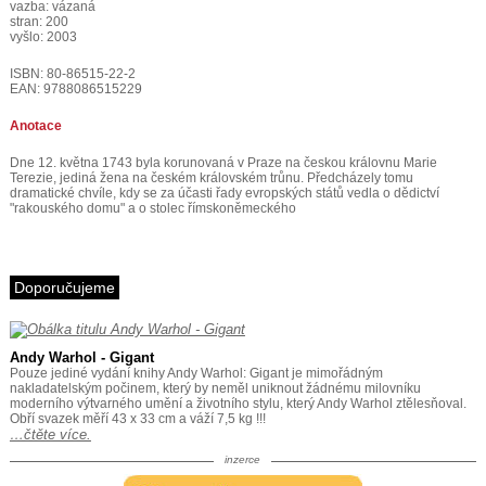
vazba: vázaná
stran: 200
vyšlo: 2003
ISBN: 80-86515-22-2
EAN: 9788086515229
Anotace
Dne 12. května 1743 byla korunovaná v Praze na českou královnu Marie
Terezie, jediná žena na českém královském trůnu. Předcházely tomu
dramatické chvíle, kdy se za účasti řady evropských států vedla o dědictví
"rakouského domu" a o stolec římskoněmeckého
Doporučujeme
Andy Warhol - Gigant
Pouze jediné vydání knihy Andy Warhol: Gigant je mimořádným
nakladatelským počinem, který by neměl uniknout žádnému milovníku
moderního výtvarného umění a životního stylu, který Andy Warhol ztělesňoval.
Obří svazek měří 43 x 33 cm a váží 7,5 kg !!!
…čtěte více.
inzerce