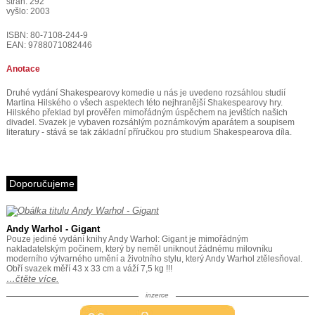
stran: 292
vyšlo: 2003
ISBN: 80-7108-244-9
EAN: 9788071082446
Anotace
Druhé vydání Shakespearovy komedie u nás je uvedeno rozsáhlou studií
Martina Hilského o všech aspektech této nejhranější Shakespearovy hry.
Hilského překlad byl prověřen mimořádným úspěchem na jevištích našich
divadel. Svazek je vybaven rozsáhlým poznámkovým aparátem a soupisem
literatury - stává se tak základní příručkou pro studium Shakespearova díla.
Doporučujeme
Andy Warhol - Gigant
Pouze jediné vydání knihy Andy Warhol: Gigant je mimořádným
nakladatelským počinem, který by neměl uniknout žádnému milovníku
moderního výtvarného umění a životního stylu, který Andy Warhol ztělesňoval.
Obří svazek měří 43 x 33 cm a váží 7,5 kg !!!
…čtěte více.
inzerce