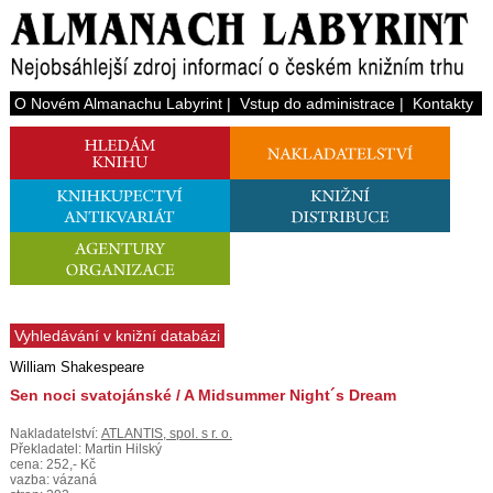
O Novém Almanachu Labyrint
|
Vstup do administrace
|
Kontakty
Vyhledávání v knižní databázi
William Shakespeare
Sen noci svatojánské / A Midsummer Night´s Dream
Nakladatelství:
ATLANTIS, spol. s r. o.
Překladatel: Martin Hilský
cena: 252,- Kč
vazba: vázaná