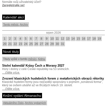
Nemáte svůj uživatelský účet?
Zaregistrujte se!
Kalendář akcí
Tento měsíc
,
Archiv
srpen 2026
1
2
3
4
5
6
7
8
9
10
11
12
13
14
15
16
17
18
19
20
21
22
23
24
25
26
27
28
29
30
31
Nové tituly
Tituly vyšlé v tomto
měsíci
,
týdnu
Stolní kalendář Krásy Čech a Moravy 2027
Hory i doliny z celé České republiky na 53 snímcích.
…čtěte více.
Zrození klasických hudebních forem z metaforických obrazů rétoriky
Klasické hudební formy jsou nejčastěji spojovány s pojmem „sonátová forma“,
který se ovšem utvářel až ve třicátých letech 19. století.
…čtěte více.
Knižní vydání Almanachu
Aktuálního číslo
,
Archiv vydaných