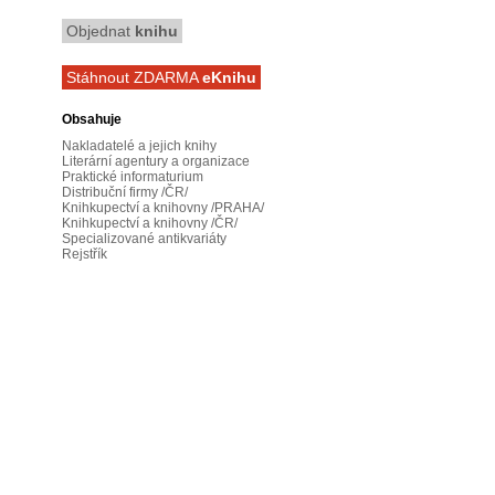
Objednat
knihu
Stáhnout ZDARMA
eKnihu
Obsahuje
Nakladatelé a jejich knihy
Literární agentury a organizace
Praktické informaturium
Distribuční firmy /ČR/
Knihkupectví a knihovny /PRAHA/
Knihkupectví a knihovny /ČR/
Specializované antikvariáty
Rejstřík