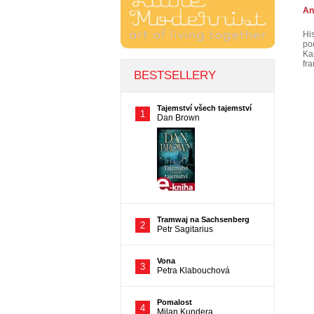
An
Hi
po
Ka
fra