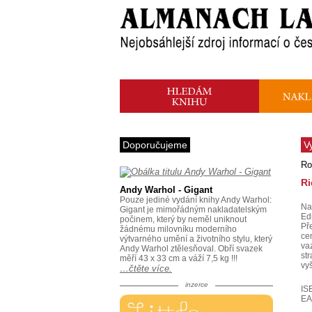
Doporučujeme
V
Ro
Ri
Andy Warhol - Gigant
Pouze jediné vydání knihy Andy Warhol:
Na
Gigant je mimořádným nakladatelským
Ed
počinem, který by neměl uniknout
Př
žádnému milovníku moderního
ce
výtvarného umění a životního stylu, který
va
Andy Warhol ztělesňoval. Obří svazek
st
měří 43 x 33 cm a váží 7,5 kg !!!
vy
…čtěte více.
inzerce
IS
EA