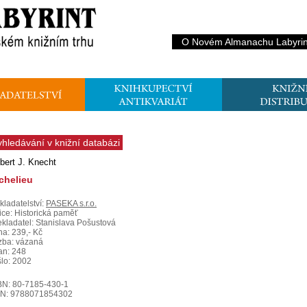
O Novém Almanachu Labyrin
yhledávání v knižní databázi
bert J. Knecht
chelieu
kladatelství:
PASEKA s.r.o.
ice: Historická paměť
ekladatel: Stanislava Pošustová
na: 239,- Kč
zba: vázaná
ran: 248
šlo: 2002
BN: 80-7185-430-1
N: 9788071854302