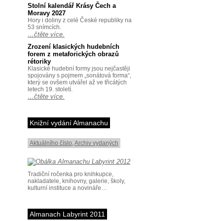
Stolní kalendář Krásy Čech a
Moravy 2027
Hory i doliny z celé České republiky na
53 snímcích.
…čtěte více.
Zrození klasických hudebních
forem z metaforických obrazů
rétoriky
Klasické hudební formy jsou nejčastěji
spojovány s pojmem „sonátová forma“,
který se ovšem utvářel až ve třicátých
letech 19. století.
…čtěte více.
Knižní vydání Almanachu
Aktuálního číslo
,
Archiv vydaných
Tradiční ročenka pro knihkupce,
nakladatele, knihovny, galerie, školy,
kulturní instituce a novináře…
Almanach Labyrint 2011