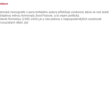
otace
storická monografie z pera britského autora přibližuje osobnost, která ve své době
dstatnou měrou formovala život Francie, a to nejen politický.
rdinál Richelieu (1585-1642) je u nás jednou z nejpopulárnějších osobností
ncouzských dějin, její