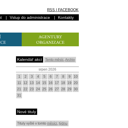
RSS
|
FACEBOOK
t
|
Vstup do administrace
|
Kontakty
Kalendář akcí
Tento měsíc
,
Archiv
srpen 2026
1
2
3
4
5
6
7
8
9
10
11
12
13
14
15
16
17
18
19
20
21
22
23
24
25
26
27
28
29
30
31
Nové tituly
Tituly vyšlé v tomto
měsíci
,
týdnu